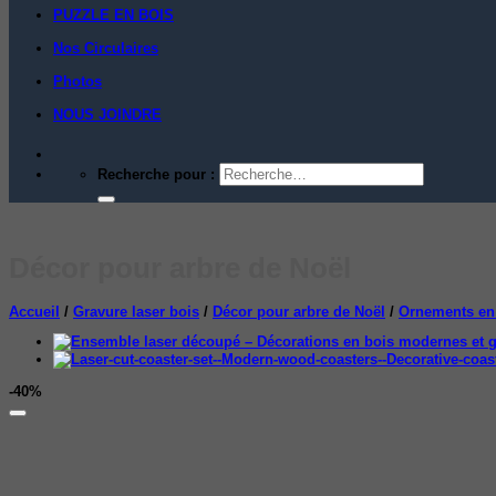
PUZZLE EN BOIS
Nos Circulaires
Photos
NOUS JOINDRE
Recherche pour :
Décor pour arbre de Noël
Accueil
/
Gravure laser bois
/
Décor pour arbre de Noël
/
Ornements en
-40%