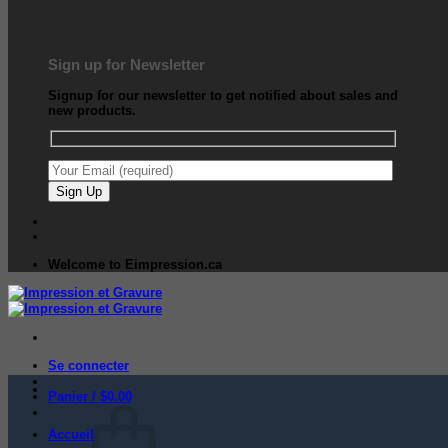
Sign up for Newsletter
Signup for our newsletter to get notified about sales and
new products.
Welcome to Eimpression.ca
Se connecter
Panier /
$
0.00
Accueil