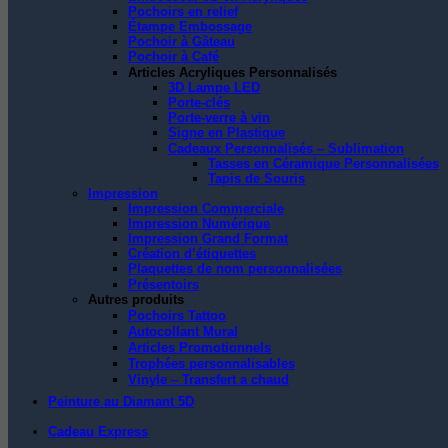
Pochoirs en relief
Étampe Embossage
Pochoir à Gâteau
Pochoir à Café
Articles Acryliques Personnalisés
3D Lampe LED
Porte-clés
Porte-verre à vin
Signe en Plastique
Cadeaux Personnalisés – Sublimation
Tasses en Céramique Personnalisées
Tapis de Souris
Impression
Impression Commerciale
Impression Numérique
Impression Grand Format
Création d’étiquettes
Plaquettes de nom personnalisées
Présentoirs
Autres produits
Pochoirs Tattoo
Autocollant Mural
Articles Promotionnels
Trophées personnalisables
Vinyle – Transfert a chaud
Peinture au Diamant 5D
Cadeau Express