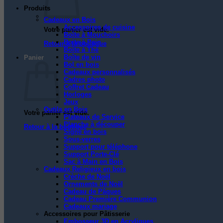
Produits
Cadeaux en Bois
Accessoires de cuisine
Votre panier est vide.
Boîte à Mouchoirs
Boite à Pain
Retour à la boutique
Boîte à Thé
Boîte de vin
Panier
Bol en bois
Cadeaux personnalisés
Cadres photo
Coffret Cadeau
Horloges
Jeux
Outils en Bois
Votre panier est vide.
Plateaux de Service
Planche à découper
Retour à la boutique
Signe en bois
Sous-verres
Support pour téléphone
Support Porte-Clé
Sac à Main en Bois
Cadeaux Religieux en bois
Crèche de Noël
Ornements de Noël
Cadeau de Pâques
Cadeau Première Communion
Cadeaux mariage
Accessoires pour Pâtisserie
Embosseur 3D en Acryliques