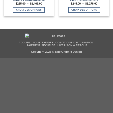
Plage
Plage
$
285.00
–
$
1,466.00
$
245.00
–
$
1,278.00
de
de
prix :
prix :
CHOIX DES OPTIONS
CHOIX DES OPTIONS
$285.00
$245.00
à
à
Ce
Ce
$1,466.00
$1,278.00
produit
produit
a
a
plusieurs
plusieurs
variations.
variations.
Les
Les
options
options
ACCUEIL
NOUS JOINDRE
CONDITIONS D’UTILISATION
peuvent
peuvent
PAIEMENT SÉCURISÉ
LIVRAISON & RETOUR
être
être
Copyright 2026 ©
Elite Graphic Design
choisies
choisies
sur
sur
la
la
page
page
du
du
produit
produit