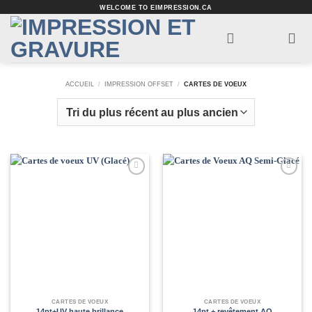
Passer
WELCOME TO EIMPRESSION.CA
au
contenu
ACCUEIL
/
IMPRESSION OFFSET
/
CARTES DE VOEUX
Add to
Add to
Wishlist
Wishlist
CARTES DE VOEUX
CARTES DE VOEUX
14pt+UV haute brillance
14pt + revêtement AQ