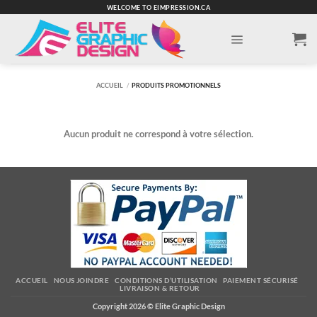
Passer
WELCOME TO EIMPRESSION.CA
au
contenu
ACCUEIL
/
PRODUITS PROMOTIONNELS
Aucun produit ne correspond à votre sélection.
ACCUEIL
NOUS JOINDRE
CONDITIONS D’UTILISATION
PAIEMENT SÉCURISÉ
LIVRAISON & RETOUR
Copyright 2026 ©
Elite Graphic Design