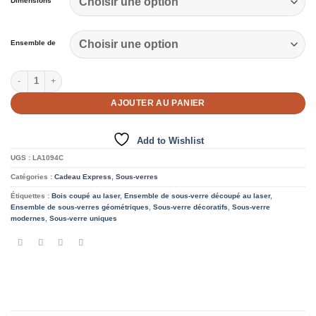
Dimensions
Ensemble de
quantité de 4 Sous-Verres
AJOUTER AU PANIER
Add to Wishlist
UGS :
LA1094C
Catégories :
Cadeau Express
,
Sous-verres
Étiquettes :
Bois coupé au laser
,
Ensemble de sous-verre découpé au laser
,
Ensemble de sous-verres géométriques
,
Sous-verre décoratifs
,
Sous-verre
modernes
,
Sous-verre uniques