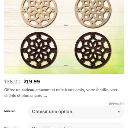
Le
Le
38.00
19.99
$
$
prix
prix
Offrez un cadeau amusant et utile à vos amis, votre famille, vos
initial
actuel
clients et plus encore….
était :
est :
$38.00.
$19.99.
EFFACER
Matériel