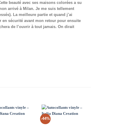
. Cette beauté avec ses maisons colorées a su
 mon arrivé à Milan. Je me suis tellement
és). La meilleure partie et quand j’ai
 en sécurité avant mon retour pour ensuite
era de l’ouvrir à tout jamais. On dirait
-44%
-50%
Add to
Add to
Add 
Wishlist
Wishlist
Wishl