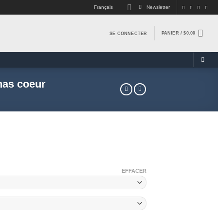
Français
Newsletter
PANIER /
$
0.00
SE CONNECTER
nas coeur
EFFACER