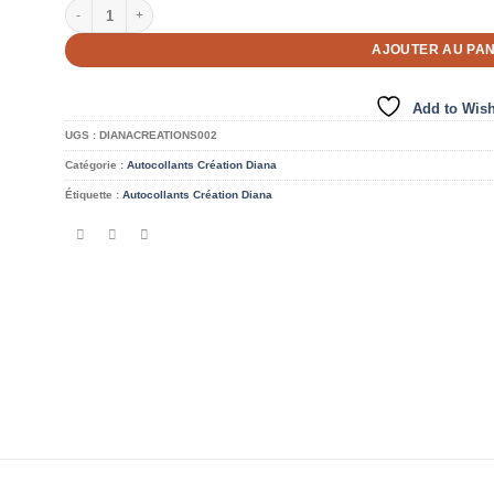
quantité de Autocollants en vinyle imperméables – Collant cadenas 
AJOUTER AU PAN
Add to Wish
UGS :
DIANACREATIONS002
Catégorie :
Autocollants Création Diana
Étiquette :
Autocollants Création Diana