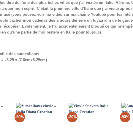
ue dire de l’une des plus belles villes que j’ai visitée en Italie, Vérone
arquer mon esprit. C’était la première ville d’Italie que j’ai visité après
musé (vous pouvez voir ma vidéo sur ma chaîne Youtube pour les intéress
oulu cacher mon cadenas des amours derrière un tuyau afin de le garder
e récupérer. Évidemment, je l’ai accidentellement bloqué ce qui m’empêch
ien qu’une partie de moi restera en Italie pour toujours.
aille des autocollants :
 « x3.25 » (7.6cmx8.25cm)
-50%
-20%
-50%
d to
Add to
Add to
hlist
Wishlist
Wishlist