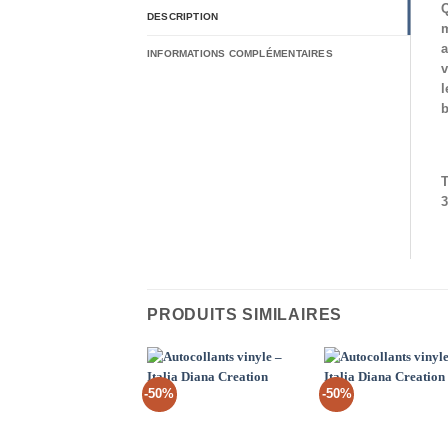
Q
DESCRIPTION
m
a
INFORMATIONS COMPLÉMENTAIRES
v
l
b
T
3
PRODUITS SIMILAIRES
-50%
-50%
Add to
Ad
Wishlist
Wis