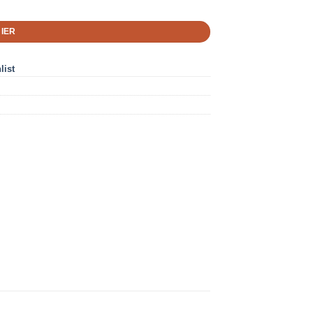
coeur
IER
list