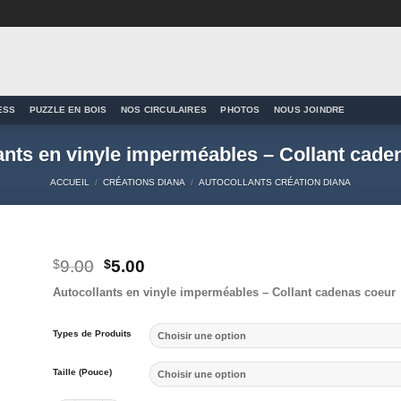
ESS
PUZZLE EN BOIS
NOS CIRCULAIRES
PHOTOS
NOUS JOINDRE
ants en vinyle imperméables – Collant cade
ACCUEIL
/
CRÉATIONS DIANA
/
AUTOCOLLANTS CRÉATION DIANA
Le
Le
$
9.00
$
5.00
prix
prix
to
Autocollants en vinyle imperméables – Collant cadenas coeur
initial
actuel
ist
était :
est :
$9.00.
$5.00.
Types de Produits
Taille (Pouce)