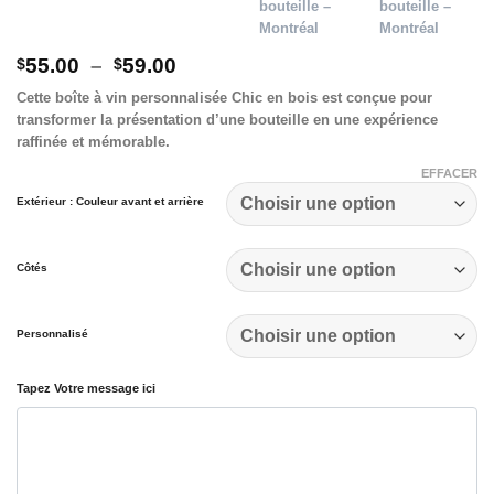
Plage
55.00
–
59.00
$
$
de
Cette
boîte à vin personnalisée Chic en bois
est conçue pour
prix :
transformer la présentation d’une bouteille en une expérience
$55.00
à
raffinée et mémorable.
$59.00
EFFACER
Extérieur : Couleur avant et arrière
Côtés
Personnalisé
Tapez Votre message ici