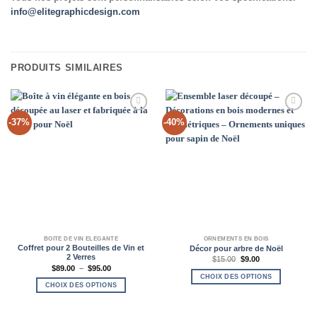
info@elitegraphicdesign.com
PRODUITS SIMILAIRES
Add to
Add to
-37%
-40%
Wishlist
Wishlist
BOÎTE DE VIN ÉLÉGANTE
ORNEMENTS EN BOIS
Coffret pour 2 Bouteilles de Vin et
Décor pour arbre de Noël
2 Verres
Le
Le
$
15.00
$
9.00
prix
prix
Plage
$
89.00
–
$
95.00
initial
actuel
de
CHOIX DES OPTIONS
était :
est :
prix :
CHOIX DES OPTIONS
$15.00.
$9.00.
$89.00
Ce
à
Ce
produit
$95.00
produit
a