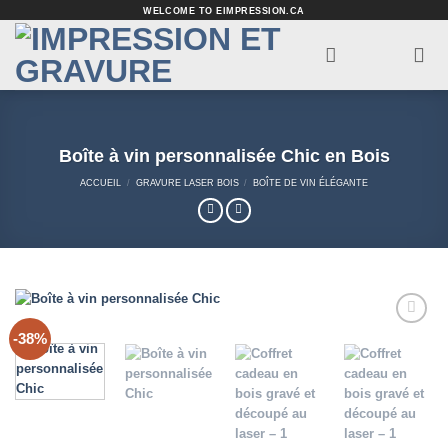
Passer
WELCOME TO EIMPRESSION.CA
au
contenu
Boîte à vin personnalisée Chic en Bois
ACCUEIL
/
GRAVURE LASER BOIS
/
BOÎTE DE VIN ÉLÉGANTE
-38%
Add to
Wishlist