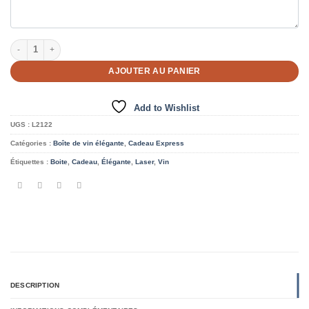
quantité de Boîte à vin personnalisée Chic en Bois
AJOUTER AU PANIER
Add to Wishlist
UGS :
L2122
Catégories :
Boîte de vin élégante
,
Cadeau Express
Étiquettes :
Boite
,
Cadeau
,
Élégante
,
Laser
,
Vin
DESCRIPTION