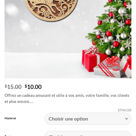
Le
Le
15.00
10.00
$
$
prix
prix
Offrez un cadeau amusant et utile à vos amis, votre famille, vos clients
initial
actuel
et plus encore….
était :
est :
$15.00.
$10.00.
EFFACER
Matériel