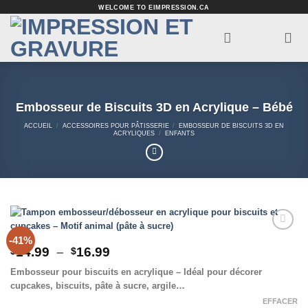
Passer
WELCOME TO EIMPRESSION.CA
au
contenu
Embosseur de Biscuits 3D en Acrylique – Bébé
ACCUEIL
/
ACCESSOIRES POUR PÂTISSERIE
/
EMBOSSEUR DE BISCUITS 3D EN
ACRYLIQUES
/
ENFANTS
-41%
Add to
Plage
14.99
–
16.99
Wishlist
$
$
de
Embosseur pour biscuits en acrylique – Idéal pour décorer
prix :
cupcakes, biscuits, pâte à sucre, argile…
$14.99
à
EFFACER