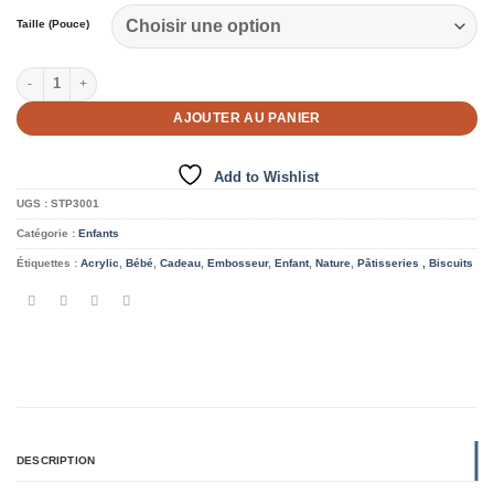
$16.99
Taille (Pouce)
quantité de Embosseur de Biscuits 3D en Acrylique - Bébé
AJOUTER AU PANIER
Add to Wishlist
UGS :
STP3001
Catégorie :
Enfants
Étiquettes :
Acrylic
,
Bébé
,
Cadeau
,
Embosseur
,
Enfant
,
Nature
,
Pâtisseries , Biscuits
DESCRIPTION