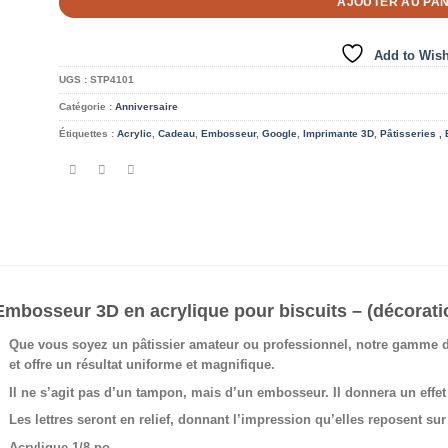
AJOUTER AU PAN
Add to Wish
UGS :
STP4101
Catégorie :
Anniversaire
Étiquettes :
Acrylic
,
Cadeau
,
Embosseur
,
Google
,
Imprimante 3D
,
Pâtisseries , 
Embosseur 3D en acrylique pour biscuits – (décoration
Que vous soyez un pâtissier amateur ou professionnel, notre gamme de 
et offre un résultat uniforme et magnifique.
Il ne s’agit pas d’un tampon, mais d’un embosseur. Il donnera un effet 
Les lettres seront en relief, donnant l’impression qu’elles reposent sur
Acrylique 1/8 po