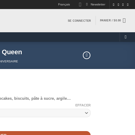
Français
Newsletter
PANIER /
$
0.00
SE CONNECTER
y Queen
NIVERSAIRE
cakes, biscuits, pâte à sucre, argile…
EFFACER
n