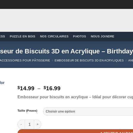
ESS
PUZZLE EN BOIS
NOS CIRCULAIRES
PHOTOS
NOUS JOINDRE
eur de Biscuits 3D en Acrylique – Birthda
ACCESSOIRES POUR PÂTISSERIE
/
EMBOSSEUR DE BISCUITS 3D EN ACRYLIQUES
/
AN
Plage
$
14.99
–
$
16.99
de
to
Embosseur pour biscuits en acrylique – Idéal pour décorer cup
prix :
ist
$14.99
à
Taille (Pouce)
$16.99
quantité de Embosseur de Biscuits 3D en Acrylique - Birthday Quee