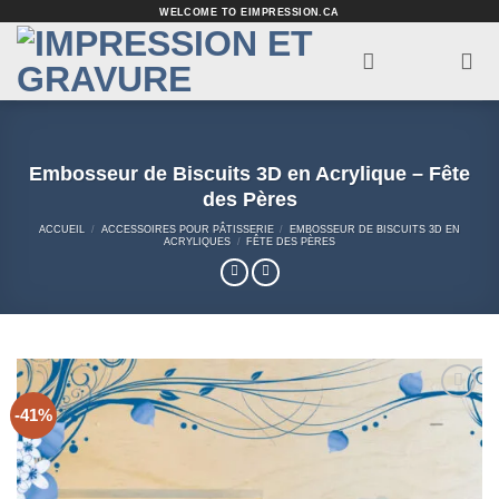
Passer
WELCOME TO EIMPRESSION.CA
au
contenu
Embosseur de Biscuits 3D en Acrylique – Fête
des Pères
ACCUEIL
/
ACCESSOIRES POUR PÂTISSERIE
/
EMBOSSEUR DE BISCUITS 3D EN
ACRYLIQUES
/
FÊTE DES PÈRES
-41%
Add to
Wishlist