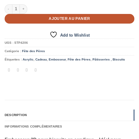
quantité de Embosseur de Biscuits 3D en Acrylique - Fête des Pères
AJOUTER AU PANIER
Add to Wishlist
UGS :
STP4206
Catégorie :
Fête des Pères
Étiquettes :
Acrylic
,
Cadeau
,
Embosseur
,
Fête des Pères
,
Pâtisseries , Biscuits
DESCRIPTION
INFORMATIONS COMPLÉMENTAIRES