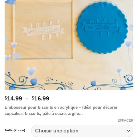
Plage
14.99
–
16.99
$
$
de
Embosseur pour biscuits en acrylique – Idéal pour décorer
prix :
cupcakes, biscuits, pâte à sucre, argile…
$14.99
à
EFFACER
$16.99
Taille (Pouce)