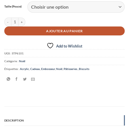
$16.99
Taille (Pouce)
quantité de Embosseur de Biscuits 3D en Acrylique - Noël
AJOUTER AU PANIER
Add to Wishlist
UGS :
STP6101
Catégorie :
Noël
Étiquettes :
Acrylic
,
Cadeau
,
Embosseur
,
Noël
,
Pâtisseries , Biscuits
DESCRIPTION