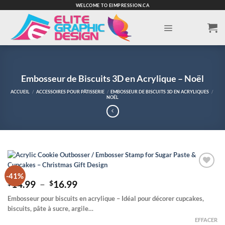
Passer
WELCOME TO EIMPRESSION.CA
au
contenu
Embosseur de Biscuits 3D en Acrylique – Noël
ACCUEIL
/
ACCESSOIRES POUR PÂTISSERIE
/
EMBOSSEUR DE BISCUITS 3D EN ACRYLIQUES
/
NOËL
-41%
Add to
Plage
14.99
–
16.99
Wishlist
$
$
de
Embosseur pour biscuits en acrylique – Idéal pour décorer cupcakes,
prix :
biscuits, pâte à sucre, argile…
$14.99
à
EFFACER