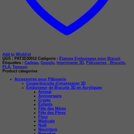
Add to Wishlist
UGS :
PAT3D30012
Catégorie :
Étampe Embossage pour Biscuit
Étiquettes :
Cadeau
,
Google
,
Imprimante 3D
,
Pâtisseries , Biscuits
,
PLA
,
Tampon
Product categories
Accessoires pour Pâtisserie
Coupe-biscuits d'impression 3D
Embosseur de Biscuits 3D en Acryliques
Animal
Anniversaire
Crypto
Enfants
Fête des Mères
Fête des Pères
Fleur
Médicale
Noël
Nourriture
Ramadan