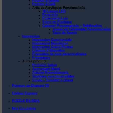
Pochoir à Gâteau
Pochoir à Café
Articles Acryliques Personnalisés
3D Lampe LED
Porte-clés
Porte-verre à vin
Signe en Plastique
Cadeaux Personnalisés – Sublimation
Tasses en Céramique Personnalisées
Tapis de Souris
Impression
Impression Commerciale
Impression Numérique
Impression Grand Format
Création d’étiquettes
Plaquettes de nom personnalisées
Présentoirs
Autres produits
Pochoirs Tattoo
Autocollant Mural
Articles Promotionnels
Trophées personnalisables
Vinyle – Transfert a chaud
Peinture au Diamant 5D
Cadeau Express
PUZZLE EN BOIS
Nos Circulaires