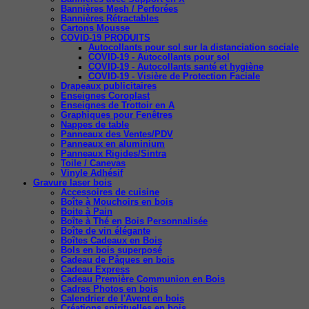
Bannières Mesh / Perforées
Bannières Rétractables
Cartons Mousse
COVID-19 PRODUITS
Autocollants pour sol sur la distanciation sociale
COVID-19 - Autocollants pour sol
COVID-19 - Autocollants santé et hygiène
COVID-19 - Visière de Protection Faciale
Drapeaux publicitaires
Enseignes Coroplast
Enseignes de Trottoir en A
Graphiques pour Fenêtres
Nappes de table
Panneaux des Ventes/PDV
Panneaux en aluminium
Panneaux Rigides/Sintra
Toile / Canevas
Vinyle Adhésif
Gravure laser bois
Accessoires de cuisine
Boîte à Mouchoirs en bois
Boite à Pain
Boîte à Thé en Bois Personnalisée
Boîte de vin élégante
Boîtes Cadeaux en Bois
Bols en bois superposé
Cadeau de Pâques en bois
Cadeau Express
Cadeau Première Communion en Bois
Cadres Photos en bois
Calendrier de l'Avent en bois
Créations spirituelles en bois