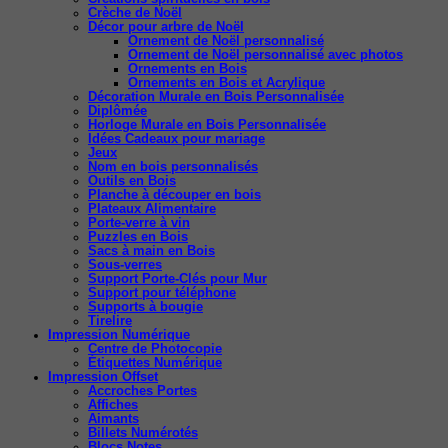
Crèche de Noël
Décor pour arbre de Noël
Ornement de Noël personnalisé
Ornement de Noël personnalisé avec photos
Ornements en Bois
Ornements en Bois et Acrylique
Décoration Murale en Bois Personnalisée
Diplômée
Horloge Murale en Bois Personnalisée
Idées Cadeaux pour mariage
Jeux
Nom en bois personnalisés
Outils en Bois
Planche à découper en bois
Plateaux Alimentaire
Porte-verre à vin
Puzzles en Bois
Sacs à main en Bois
Sous-verres
Support Porte-Clés pour Mur
Support pour téléphone
Supports à bougie
Tirelire
Impression Numérique
Centre de Photocopie
Étiquettes Numérique
Impression Offset
Accroches Portes
Affiches
Aimants
Billets Numérotés
Blocs Notes