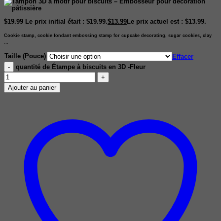
$
19.99
Le prix initial était : $19.99.
$
13.99
Le prix actuel est : $13.99.
Cookie stamp, cookie fondant embossing stamp for cupcake decorating, sugar cookies, clay
…
Taille (Pouce)
Effacer
quantité de Étampe à biscuits en 3D -Fleur
Ajouter au panier