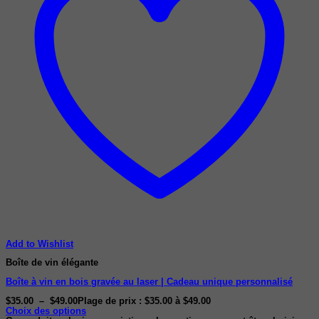
Add to Wishlist
Boîte de vin élégante
Boîte à vin en bois gravée au laser | Cadeau unique personnalisé
$
35.00
–
$
49.00
Plage de prix : $35.00 à $49.00
Choix des options