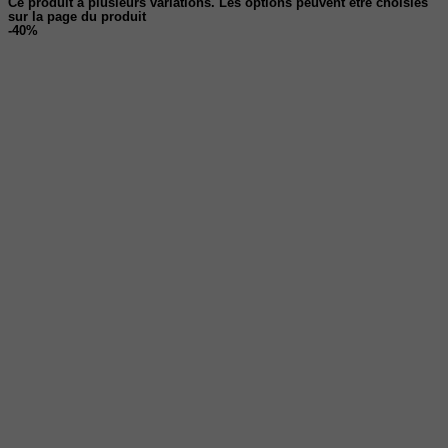
Ce produit a plusieurs variations. Les options peuvent être choisies
sur la page du produit
-40%