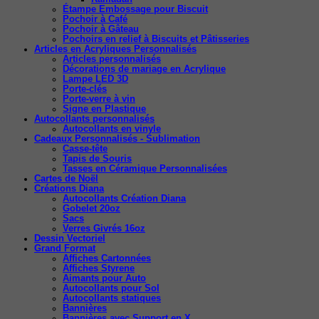
Étampe Embossage pour Biscuit
Pochoir à Café
Pochoir à Gâteau
Pochoirs en relief à Biscuits et Pâtisseries
Articles en Acryliques Personnalisés
Articles personnalisés
Décorations de mariage en Acrylique
Lampe LED 3D
Porte-clés
Porte-verre à vin
Signe en Plastique
Autocollants personnalisés
Autocollants en vinyle
Cadeaux Personnalisés - Sublimation
Casse-tête
Tapis de Souris
Tasses en Céramique Personnalisées
Cartes de Noël
Créations Diana
Autocollants Création Diana
Gobelet 20oz
Sacs
Verres Givrés 16oz
Dessin Vectoriel
Grand Format
Affiches Cartonnées
Affiches Styrene
Aimants pour Auto
Autocollants pour Sol
Autocollants statiques
Bannières
Bannières avec Support en X