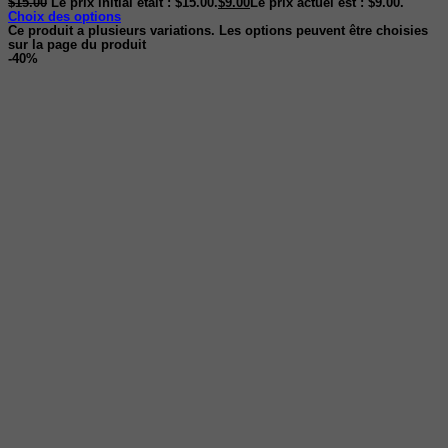
$
15.00
Le prix initial était : $15.00.
$
9.00
Le prix actuel est : $9.00.
Choix des options
Ce produit a plusieurs variations. Les options peuvent être choisies
sur la page du produit
-40%