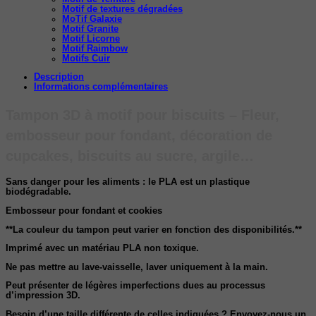
Motif de textures dégradées
MoTif Galaxie
Motif Granite
Motif Licorne
Motif Raimbow
Motifs Cuir
Description
Informations complémentaires
Tampon 3D à motif pour biscuits – Fleur,
embosseur pour fondant, décoration de
cupcakes, biscuits au sucre, argile…
Sans danger pour les aliments : le PLA est un plastique
biodégradable.
Embosseur pour fondant et cookies
**La couleur du tampon peut varier en fonction des disponibilités.**
Imprimé avec un matériau PLA non toxique.
Ne pas mettre au lave-vaisselle, laver uniquement à la main.
Peut présenter de légères imperfections dues au processus
d’impression 3D.
Besoin d’une taille différente de celles indiquées ? Envoyez-nous un