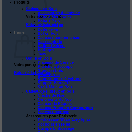
Produits
Cadeaux en Bois
Accessoires de cuisine
Votre panier est vide.
Boîte à Mouchoirs
Boite à Pain
Retour à la boutique
Boîte à Thé
Boîte de vin
Panier
Bol en bois
Cadeaux personnalisés
Cadres photo
Coffret Cadeau
Horloges
Jeux
Outils en Bois
Plateaux de Service
Votre panier est vide.
Planche à découper
Signe en bois
Retour à la boutique
Sous-verres
Support pour téléphone
Support Porte-Clé
Sac à Main en Bois
Cadeaux Religieux en bois
Crèche de Noël
Ornements de Noël
Cadeau de Pâques
Cadeau Première Communion
Cadeaux mariage
Accessoires pour Pâtisserie
Embosseur 3D en Acryliques
Pochoirs en relief
Étampe Embossage