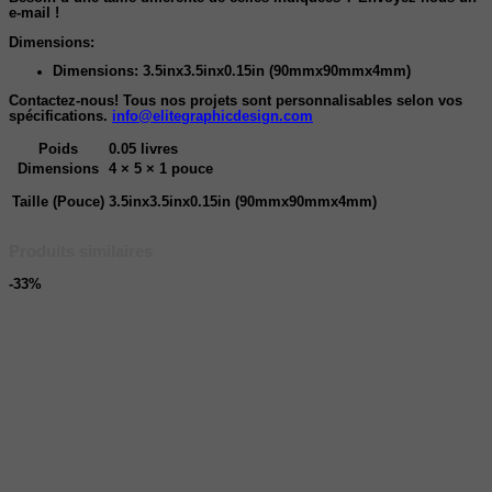
e-mail !
Dimensions:
Dimensions: 3.5inx3.5inx0.15in (90mmx90mmx4mm)
Contactez-nous! Tous nos projets sont personnalisables selon vos
spécifications.
info@elitegraphicdesign.com
Poids
0.05 livres
Dimensions
4 × 5 × 1 pouce
Taille (Pouce)
3.5inx3.5inx0.15in (90mmx90mmx4mm)
Produits similaires
-33%