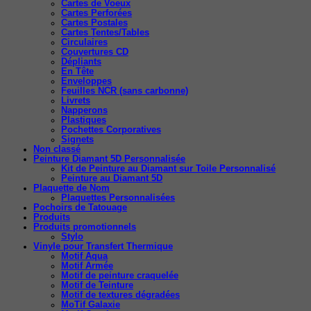
Cartes de Voeux
Cartes Perforées
Cartes Postales
Cartes Tentes/Tables
Circulaires
Couvertures CD
Dépliants
En Tête
Enveloppes
Feuilles NCR (sans carbonne)
Livrets
Napperons
Plastiques
Pochettes Corporatives
Signets
Non classé
Peinture Diamant 5D Personnalisée
Kit de Peinture au Diamant sur Toile Personnalisé
Peinture au Diamant 5D
Plaquette de Nom
Plaquettes Personnalisées
Pochoirs de Tatouage
Produits
Produits promotionnels
Stylo
Vinyle pour Transfert Thermique
Motif Aqua
Motif Armée
Motif de peinture craquelée
Motif de Teinture
Motif de textures dégradées
MoTif Galaxie