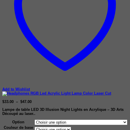
Add to Wishlist
Plage
$
33.00
–
$
47.00
de
Lampe de table LED 3D Illusion Night Lights en Acrylique – 3D Arts
prix :
Découpé au laser..
$33.00
à
$47.00
Option
Couleur de base