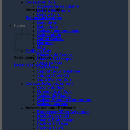
Cadeaux en Bois
Accessoires de cuisine
Votre panier est vide.
Boîte à Mouchoirs
Boite à Pain
Retour à la boutique
Boîte à Thé
Boîte de vin
Panier
Bol en bois
Cadeaux personnalisés
Cadres photo
Coffret Cadeau
Horloges
Jeux
Outils en Bois
Plateaux de Service
Votre panier est vide.
Planche à découper
Signe en bois
Retour à la boutique
Sous-verres
Support pour téléphone
Support Porte-Clé
Sac à Main en Bois
Cadeaux Religieux en bois
Crèche de Noël
Ornements de Noël
Cadeau de Pâques
Cadeau Première Communion
Cadeaux mariage
Accessoires pour Pâtisserie
Embosseur 3D en Acryliques
Pochoirs en relief
Étampe Embossage
Pochoir à Gâteau
Pochoir à Café