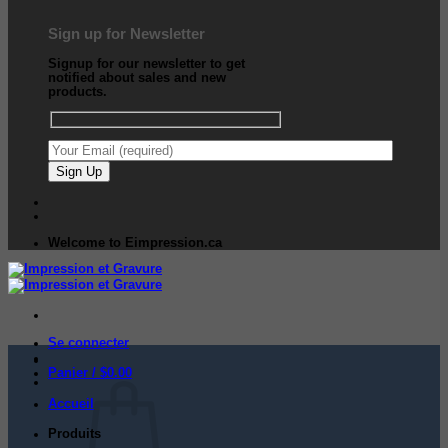
Sign up for Newsletter
Signup for our newsletter to get
notified about sales and new
products.
Welcome to Eimpression.ca
Se connecter
Panier /
$
0.00
Accueil
Produits