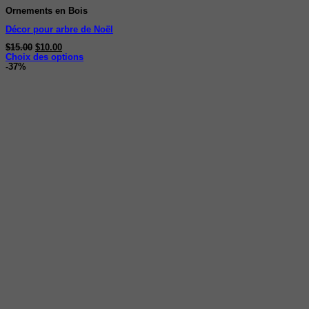
Ornements en Bois
Décor pour arbre de Noël
Le
Le
$
15.00
$
10.00
prix
prix
Choix des options
Ce
initial
actuel
-37%
produit
était :
est :
a
$15.00.
$10.00.
plusieurs
variations.
Les
options
peuvent
être
choisies
sur
la
page
du
produit