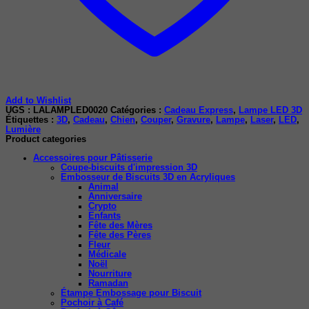
Add to Wishlist
UGS :
LALAMPLED0020
Catégories :
Cadeau Express
,
Lampe LED 3D
Étiquettes :
3D
,
Cadeau
,
Chien
,
Couper
,
Gravure
,
Lampe
,
Laser
,
LED
,
Lumière
Product categories
Accessoires pour Pâtisserie
Coupe-biscuits d'impression 3D
Embosseur de Biscuits 3D en Acryliques
Animal
Anniversaire
Crypto
Enfants
Fête des Mères
Fête des Pères
Fleur
Médicale
Noël
Nourriture
Ramadan
Étampe Embossage pour Biscuit
Pochoir à Café