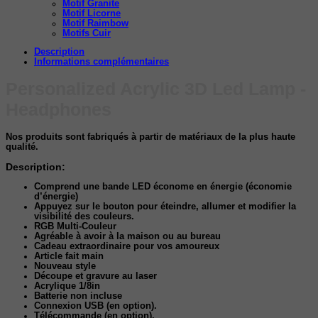
Motif Granite
Motif Licorne
Motif Raimbow
Motifs Cuir
Description
Informations complémentaires
Personalized Acrylic 3D Led Lamp -
Headphones
Nos produits sont fabriqués à partir de matériaux de la plus haute
qualité.
Description:
Comprend une bande LED économe en énergie (économie
d’énergie)
Appuyez sur le bouton pour éteindre, allumer et modifier la
visibilité des couleurs.
RGB Multi-Couleur
Agréable à avoir à la maison ou au bureau
Cadeau extraordinaire pour vos amoureux
Article fait main
Nouveau style
Découpe et gravure au laser
Acrylique 1/8in
Batterie non incluse
Connexion USB (en option).
Télécommande (en option).