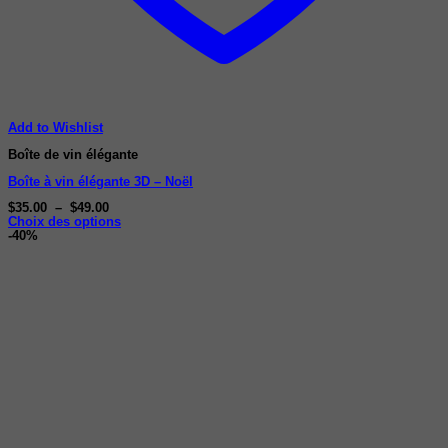
Add to Wishlist
Boîte de vin élégante
Boîte à vin élégante 3D – Noël
Plage
$
35.00
–
$
49.00
de
Choix des options
Ce
prix :
-40%
produit
$35.00
a
à
plusieurs
$49.00
variations.
Les
options
peuvent
être
choisies
sur
la
page
du
produit