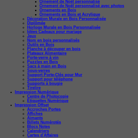
Ornement de Noël personnalisé
Ornement de Noël personnalisé avec photos
Ornements en Bois
Ornements en Bois et Acrylique
Décoration Murale en Bois Personnalisée
Diplômée
Horloge Murale en Bois Personnalisée
Idées Cadeaux pour mariage
Jeux
Nom en bois personnalisés
Outils en Bois
Planche à découper en bois
Plateaux Alimentaire
Porte-verre à vin
Puzzles en Bois
Sacs à main en Bois
Sous-verres
Support Porte-Clés pour Mur
Support pour téléphone
Supports à bougie
Tirelire
Impression Numérique
Centre de Photocopie
Étiquettes Numérique
Impression Offset
Accroches Portes
Affiches
Aimants
Billets Numérotés
Blocs Notes
Calendriers
Cartes d'Affaires