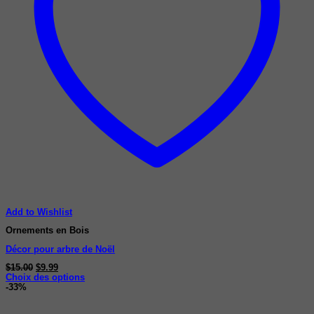
Add to Wishlist
Ornements en Bois
Décor pour arbre de Noël
Le
Le
$
15.00
$
9.99
prix
prix
Choix des options
Ce
initial
actuel
-33%
produit
était :
est :
a
$15.00.
$9.99.