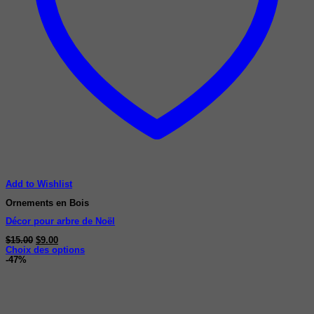
Add to Wishlist
Ornements en Bois
Décor pour arbre de Noël
Le
Le
$
15.00
$
9.00
prix
prix
Choix des options
Ce
initial
actuel
-47%
produit
était :
est :
a
$15.00.
$9.00.
plusieurs
variations.
Les