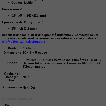
Couleur tactile
Dimensions:
5.6inx9in (142×228 mm)
Épaisseur de l’acrylique :
1/8 inch (3,2 mm)
Besoin d’une taille ou d’une quantité différente ? Contactez-nous!
Tous nos projets sont personnalisables selon vos spécifications.
info@elitegraphicdesign.com
Poids
0.5 livres
Dimensions
10 × 9 × 5 pouce
Lumières LED RGB / Batterie AA, Lumières LED RGB /
Option
Batterie AA + Télécommande, Lumières RGB / USB +
Télécommande
Couleur de
Noir
base (en
bas)
Personnalisé
Non, Oui
Produits similaires
-42%