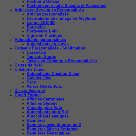
Pochoir à Gâteau
Pochoirs en relief à Biscuits et Pâtisseries
Articles en Acryliques Personnalisés
Articles personnalisés
Décorations de mariage en Acrylique
Lampe LED 3D
Porte-clés
Porte-verre à vin
Signe en Plastique
Autocollants personnalisés
Autocollants en vinyle
Cadeaux Personnalisés - Sublimation
Casse-tête
Tapis de Souris
Tasses en Céramique Personnalisées
Cartes de Noël
Créations Diana
Autocollants Création Diana
Gobelet 20oz
Sacs
Verres Givrés 16oz
Dessin Vectoriel
Grand Format
Affiches Cartonnées
Affiches Styrene
Aimants pour Auto
Autocollants pour Sol
Autocollants statiques
Bannières
Bannières avec Support en X
Bannières Mesh / Perforées
Bannières Rétractables