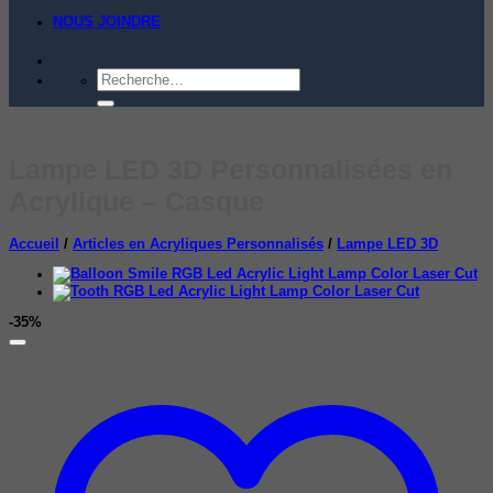
NOUS JOINDRE
Recherche
pour :
Lampe LED 3D Personnalisées en
Acrylique – Casque
Accueil
/
Articles en Acryliques Personnalisés
/
Lampe LED 3D
-35%