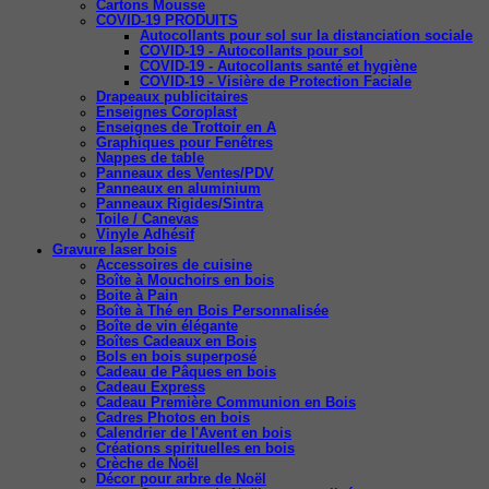
Cartons Mousse
COVID-19 PRODUITS
Autocollants pour sol sur la distanciation sociale
COVID-19 - Autocollants pour sol
COVID-19 - Autocollants santé et hygiène
COVID-19 - Visière de Protection Faciale
Drapeaux publicitaires
Enseignes Coroplast
Enseignes de Trottoir en A
Graphiques pour Fenêtres
Nappes de table
Panneaux des Ventes/PDV
Panneaux en aluminium
Panneaux Rigides/Sintra
Toile / Canevas
Vinyle Adhésif
Gravure laser bois
Accessoires de cuisine
Boîte à Mouchoirs en bois
Boite à Pain
Boîte à Thé en Bois Personnalisée
Boîte de vin élégante
Boîtes Cadeaux en Bois
Bols en bois superposé
Cadeau de Pâques en bois
Cadeau Express
Cadeau Première Communion en Bois
Cadres Photos en bois
Calendrier de l'Avent en bois
Créations spirituelles en bois
Crèche de Noël
Décor pour arbre de Noël