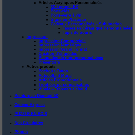
Articles Acryliques Personnalisés
3D Lampe LED
Porte-clés
Porte-verre à vin
Signe en Plastique
Cadeaux Personnalisés – Sublimation
Tasses en Céramique Personnalisées
Tapis de Souris
Impression
Impression Commerciale
Impression Numérique
Impression Grand Format
Création d’étiquettes
Plaquettes de nom personnalisées
Présentoirs
Autres produits
Pochoirs Tattoo
Autocollant Mural
Articles Promotionnels
Trophées personnalisables
Vinyle – Transfert a chaud
Peinture au Diamant 5D
Cadeau Express
PUZZLE EN BOIS
Nos Circulaires
Photos