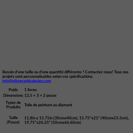
Besoin d’une taille ou d’une quantité différente ? Contactez-nous! Tous nos
projets sont personnalisables selon vos spécifications.
info@elitegraphicdesign.com
Poids
1 livres
Dimensions
12.5 × 3 × 2 pouce
Types de
Toile de peinture au diamant
Produits
Taille
11.8in x 15.75in (30cmx40cm), 15.75''x21" (40cmx53.3cm),
(Pouce)
19.75''x26.25" (50cmx66.60cm)