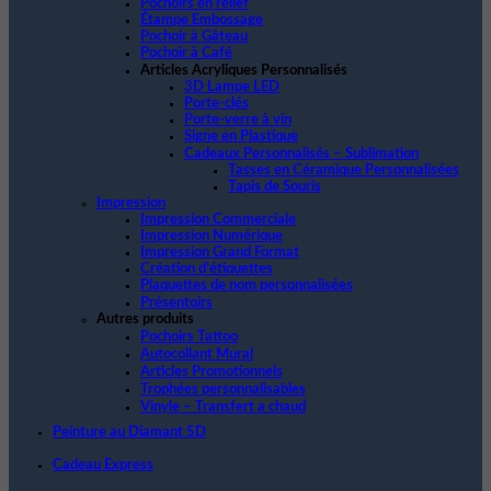
Pochoirs en relief
Étampe Embossage
Pochoir à Gâteau
Pochoir à Café
Articles Acryliques Personnalisés
3D Lampe LED
Porte-clés
Porte-verre à vin
Signe en Plastique
Cadeaux Personnalisés – Sublimation
Tasses en Céramique Personnalisées
Tapis de Souris
Impression
Impression Commerciale
Impression Numérique
Impression Grand Format
Création d’étiquettes
Plaquettes de nom personnalisées
Présentoirs
Autres produits
Pochoirs Tattoo
Autocollant Mural
Articles Promotionnels
Trophées personnalisables
Vinyle – Transfert a chaud
Peinture au Diamant 5D
Cadeau Express