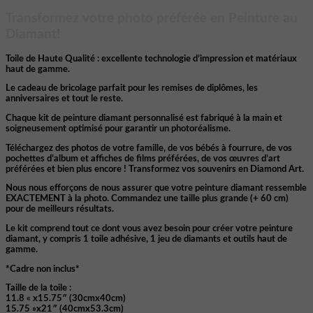
Transformez votre photo préférée en Peinture au
Diamant!
Toile de Haute Qualité : excellente technologie d’impression et matériaux
haut de gamme.
Le cadeau de bricolage parfait pour les remises de diplômes, les
anniversaires et tout le reste.
Chaque kit de peinture diamant personnalisé est fabriqué à la main et
soigneusement optimisé pour garantir un photoréalisme.
Téléchargez des photos de votre famille, de vos bébés à fourrure, de vos
pochettes d’album et affiches de films préférées, de vos œuvres d’art
préférées et bien plus encore ! Transformez vos souvenirs en Diamond Art.
Nous nous efforçons de nous assurer que votre peinture diamant ressemble
EXACTEMENT à la photo. Commandez une taille plus grande (+ 60 cm)
pour de meilleurs résultats.
Le kit comprend tout ce dont vous avez besoin pour créer votre peinture
diamant, y compris 1 toile adhésive, 1 jeu de diamants et outils haut de
gamme.
*Cadre non inclus*
Taille de la toile :
11.8 « x15.75″ (30cmx40cm)
15.75 »x21″ (40cmx53.3cm)