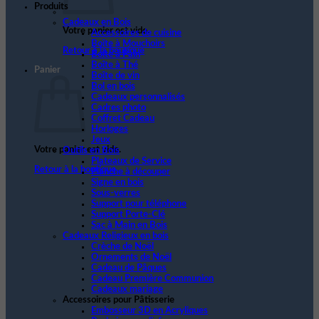
Produits
Cadeaux en Bois
Votre panier est vide.
Accessoires de cuisine
Boîte à Mouchoirs
Retour à la boutique
Boite à Pain
Boîte à Thé
Panier
Boîte de vin
Bol en bois
Cadeaux personnalisés
Cadres photo
Coffret Cadeau
Horloges
Jeux
Votre panier est vide.
Outils en Bois
Plateaux de Service
Retour à la boutique
Planche à découper
Signe en bois
Sous-verres
Support pour téléphone
Support Porte-Clé
Sac à Main en Bois
Cadeaux Religieux en bois
Crèche de Noël
Ornements de Noël
Cadeau de Pâques
Cadeau Première Communion
Cadeaux mariage
Accessoires pour Pâtisserie
Embosseur 3D en Acryliques