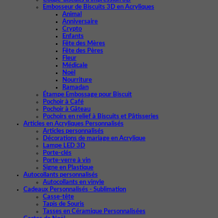
Embosseur de Biscuits 3D en Acryliques
Animal
Anniversaire
Crypto
Enfants
Fête des Mères
Fête des Pères
Fleur
Médicale
Noël
Nourriture
Ramadan
Étampe Embossage pour Biscuit
Pochoir à Café
Pochoir à Gâteau
Pochoirs en relief à Biscuits et Pâtisseries
Articles en Acryliques Personnalisés
Articles personnalisés
Décorations de mariage en Acrylique
Lampe LED 3D
Porte-clés
Porte-verre à vin
Signe en Plastique
Autocollants personnalisés
Autocollants en vinyle
Cadeaux Personnalisés - Sublimation
Casse-tête
Tapis de Souris
Tasses en Céramique Personnalisées