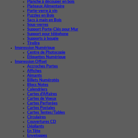
Planche à découper en bois
Plateaux Alimentaire
Porte-verre à vin
Puzzles en Bois
Sacs à main en Bois
Sous-verres
Support Porte-Clés pour Mur
Support pour téléphone
Supports à bougie
Tirelire
Impression Numérique
Centre de Photocopie
Étiquettes Numérique
Impression Offset
Accroches Portes
Affiches
Aimants
Billets Numérotés
Blocs Notes
Calendriers
Cartes d'Affaires
Cartes de Voeux
Cartes Perforées
Cartes Postales
Cartes Tentes/Tables
Circulaires
Couvertures CD
Dépliants
En Tête
Enveloppes