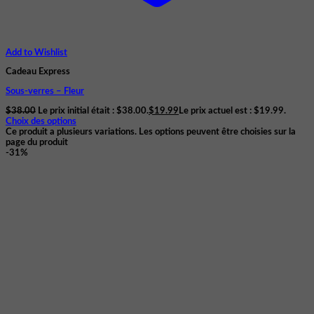
Add to Wishlist
Cadeau Express
Sous-verres – Fleur
$
38.00
Le prix initial était : $38.00.
$
19.99
Le prix actuel est : $19.99.
Choix des options
Ce produit a plusieurs variations. Les options peuvent être choisies sur la
page du produit
-31%