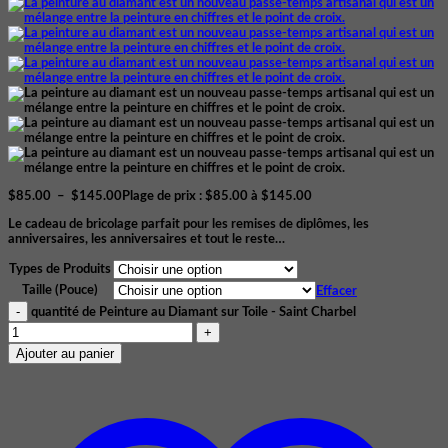
$
85.00
–
$
145.00
Plage de prix : $85.00 à $145.00
Le cadeau de bricolage parfait pour les remises de diplômes, les
anniversaires, les anniversaires et tout le reste…
Types de Produits
Taille (Pouce)
Effacer
quantité de Peinture au Diamant sur Toile - Saint Charbel
Ajouter au panier