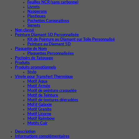
Feuilles NCR (sans carbonne)
Livrets
Napperons
Plastiques
Pochettes Corporatives
Signets
Non classé
Peinture Diamant 5D Personnalisée
Kit de Peinture au Diamant sur Toile Personnalisé
Peinture au Diamant 5D
Plaquette de Nom
Plaquettes Personnalisées
Pochoirs de Tatouage
Produits
Produits promotionnels
Stylo
Vinyle pour Transfert Thermique
Motif Aqua
Motif Armée
Motif de peinture craquelée
Motif de Teinture
Motif de textures dégradées
MoTif Galaxie
Motif Granite
Motif Licorne
Motif Raimbow
Motifs Cuir
Description
Informations complémentaires