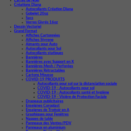
Cartes de Noël
Créations Diana
Autocollants Création Diana
Gobelet 20oz
Sacs
Verres Givrés 16oz
Dessin Vectoriel
Grand Format
Affiches Cartonnées
Affiches Styrene
Aimants pour Auto
Autocollants pour Sol
Autocollants statiques
Bannières
Bannières avec Support en X
Bannières Mesh / Perforées
Bannières Rétractables
Cartons Mousse
COVID-19 PRODUITS
Autocollants pour sol sur la distanciation sociale
COVID-19 - Autocollants pour sol
COVID-19 - Autocollants santé et hygiène
COVID-19 - Visière de Protection Faciale
Drapeaux publicitaires
Enseignes Coroplast
Enseignes de Trottoir en A
Graphiques pour Fenêtres
Nappes de table
Panneaux des Ventes/PDV
Panneaux en aluminium