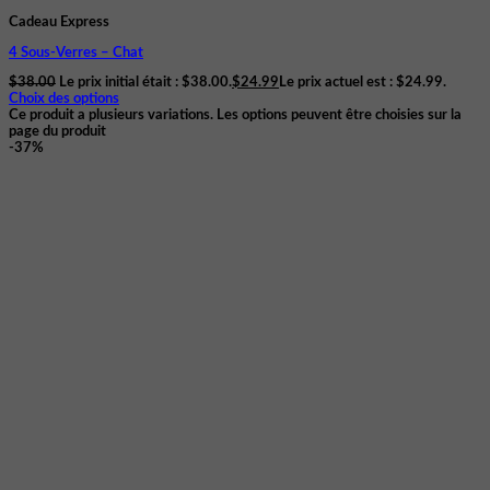
Cadeau Express
4 Sous-Verres – Chat
$
38.00
Le prix initial était : $38.00.
$
24.99
Le prix actuel est : $24.99.
Choix des options
Ce produit a plusieurs variations. Les options peuvent être choisies sur la
page du produit
-37%