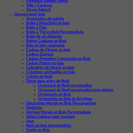
Panneaux Rigides/Sintra
Toile / Canevas
Vinyle Adhésif
Gravure laser bois
Accessoires de cuisine
Boîte à Mouchoirs en bois
Boite à Pain
Boîte à Thé en Bois Personnalisée
Boîte de vin élégante
Boîtes Cadeaux en Bois
Bols en bois superposé
Cadeau de Pâques en bois
Cadeau Express
Cadeau Première Communion en Bois
Cadres Photos en bois
Calendrier de l'Avent en bois
Créations spirituelles en bois
Crèche de Noël
Décor pour arbre de Noël
Ornement de Noël personnalisé
Ornement de Noël personnalisé avec photos
Ornements en Bois
Ornements en Bois et Acrylique
Décoration Murale en Bois Personnalisée
Diplômée
Horloge Murale en Bois Personnalisée
Idées Cadeaux pour mariage
Jeux
Nom en bois personnalisés
Outils en Bois