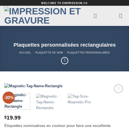
Passer
WELCOME TO EIMPRESSION.CA
au
contenu
Plaquettes personnalisées rectangulaires
ACCUEIL
/
PLAQUETTE DE NOM
/
PLAQUETTES PERSONNALISÉES
-30%
Add to
Wishlist
19.99
$
Étiquettes nominatives en couleur pour faire une excellente