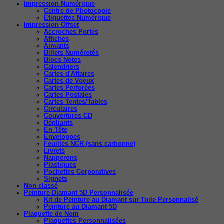
Impression Numérique
Centre de Photocopie
Étiquettes Numérique
Impression Offset
Accroches Portes
Affiches
Aimants
Billets Numérotés
Blocs Notes
Calendriers
Cartes d'Affaires
Cartes de Voeux
Cartes Perforées
Cartes Postales
Cartes Tentes/Tables
Circulaires
Couvertures CD
Dépliants
En Tête
Enveloppes
Feuilles NCR (sans carbonne)
Livrets
Napperons
Plastiques
Pochettes Corporatives
Signets
Non classé
Peinture Diamant 5D Personnalisée
Kit de Peinture au Diamant sur Toile Personnalisé
Peinture au Diamant 5D
Plaquette de Nom
Plaquettes Personnalisées