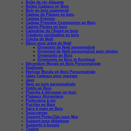
Boîte de vin élégante
Boîtes Cadeaux en Bois
Bols en bois superposé
Cadeau de Pâques en bois
Cadeau Express
Cadeau Première Communion en Bois
Cadres Photos en bois
Calendrier de l'Avent en bois
Créations spirituelles en bois
Crèche de Noël
Décor pour arbre de Noël
Ornement de Noël personnalisé
Ornement de Noël personnalisé avec photos
Ornements en Bois
Ornements en Bois et Acrylique
Décoration Murale en Bois Personnalisée
Diplômée
Horloge Murale en Bois Personnalisée
Idées Cadeaux pour mariage
Jeux
Nom en bois personnalisés
Outils en Bois
Planche à découper en bois
Plateaux Alimentaire
Porte-verre à vin
Puzzles en Bois
Sacs à main en Bois
Sous-verres
Support Porte-Clés pour Mur
Support pour téléphone
Supports à bougie
Tirelire