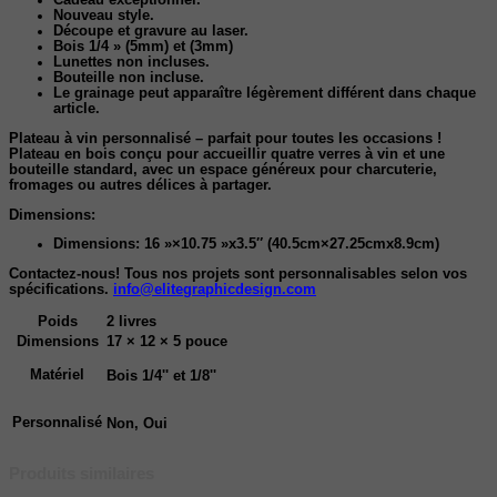
Cadeau exceptionnel.
Nouveau style.
Découpe et gravure au laser
.
Bois 1/4 » (5mm) et (3mm)
Lunettes non incluses.
Bouteille non incluse.
Le grainage peut apparaître légèrement différent dans chaque
article.
Plateau à vin personnalisé – parfait pour toutes les occasions !
Plateau en bois conçu pour accueillir quatre verres à vin et une
bouteille standard, avec un espace généreux pour charcuterie,
fromages ou autres délices à partager.
Dimensions:
Dimensions: 16 »×10.75 »x3.5″ (40.5cm×27.25cmx8.9cm)
Contactez-nous! Tous nos projets sont personnalisables selon vos
spécifications.
info@elitegraphicdesign.com
Poids
2 livres
Dimensions
17 × 12 × 5 pouce
Matériel
Bois 1/4'' et 1/8''
Personnalisé
Non, Oui
Produits similaires