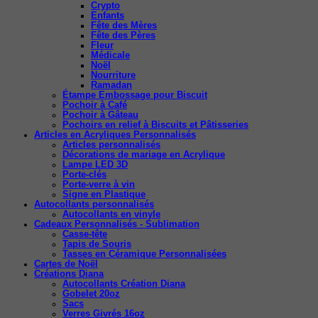
Crypto
Enfants
Fête des Mères
Fête des Pères
Fleur
Médicale
Noël
Nourriture
Ramadan
Étampe Embossage pour Biscuit
Pochoir à Café
Pochoir à Gâteau
Pochoirs en relief à Biscuits et Pâtisseries
Articles en Acryliques Personnalisés
Articles personnalisés
Décorations de mariage en Acrylique
Lampe LED 3D
Porte-clés
Porte-verre à vin
Signe en Plastique
Autocollants personnalisés
Autocollants en vinyle
Cadeaux Personnalisés - Sublimation
Casse-tête
Tapis de Souris
Tasses en Céramique Personnalisées
Cartes de Noël
Créations Diana
Autocollants Création Diana
Gobelet 20oz
Sacs
Verres Givrés 16oz