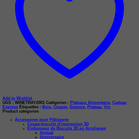
Add to Wishlist
UGS :
WINETRAY2001
Catégories :
Plateaux Alimentaire
,
Cadeau
Express
Étiquettes :
Bois
,
Couper
,
Gravure
,
Plateau
,
Vin
Product categories
Accessoires pour Pâtisserie
Coupe-biscuits d'impression 3D
Embosseur de Biscuits 3D en Acryliques
Animal
Anniversaire