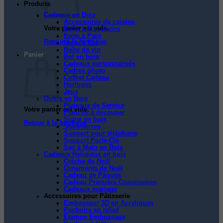
Produits
Cadeaux en Bois
Accessoires de cuisine
Votre panier est vide.
Boîte à Mouchoirs
Boite à Pain
Retour à la boutique
Boîte à Thé
Boîte de vin
Panier
Bol en bois
Cadeaux personnalisés
Cadres photo
Coffret Cadeau
Horloges
Jeux
Outils en Bois
Plateaux de Service
Votre panier est vide.
Planche à découper
Signe en bois
Retour à la boutique
Sous-verres
Support pour téléphone
Support Porte-Clé
Sac à Main en Bois
Cadeaux Religieux en bois
Crèche de Noël
Ornements de Noël
Cadeau de Pâques
Cadeau Première Communion
Cadeaux mariage
Accessoires pour Pâtisserie
Embosseur 3D en Acryliques
Pochoirs en relief
Étampe Embossage