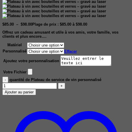
$
85.00
–
$
98.00
Plage de prix : $85.00 à $98.00
Offrez un cadeau amusant et utile à vos amis, votre famille, vos
clients et plus encore….
Matériel
Personnalisé
Effacer
Ajoutez votre personnalisation
Votre Fichier
quantité de Plateau de service de vin personnalisé
Ajouter au panier