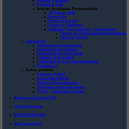
Pochoir à Gâteau
Pochoir à Café
Articles Acryliques Personnalisés
3D Lampe LED
Porte-clés
Porte-verre à vin
Signe en Plastique
Cadeaux Personnalisés – Sublimation
Tasses en Céramique Personnalisées
Tapis de Souris
Impression
Impression Commerciale
Impression Numérique
Impression Grand Format
Création d’étiquettes
Plaquettes de nom personnalisées
Présentoirs
Autres produits
Pochoirs Tattoo
Autocollant Mural
Articles Promotionnels
Trophées personnalisables
Vinyle – Transfert a chaud
Peinture au Diamant 5D
Cadeau Express
PUZZLE EN BOIS
Nos Circulaires