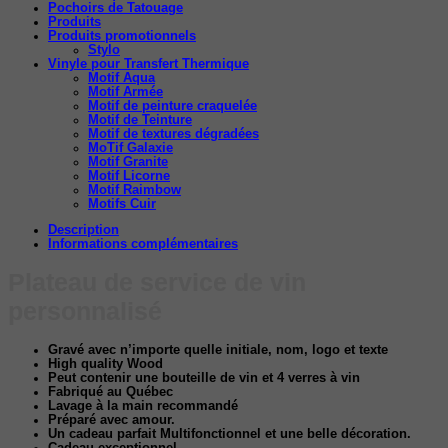
Pochoirs de Tatouage
Produits
Produits promotionnels
Stylo
Vinyle pour Transfert Thermique
Motif Aqua
Motif Armée
Motif de peinture craquelée
Motif de Teinture
Motif de textures dégradées
MoTif Galaxie
Motif Granite
Motif Licorne
Motif Raimbow
Motifs Cuir
Description
Informations complémentaires
Plateau de service de vin
personnalisé
Gravé avec n’importe quelle initiale, nom, logo et texte
High quality Wood
Peut contenir une bouteille de vin et 4 verres à vin
Fabriqué au Québec
Lavage à la main recommandé
Préparé avec amour.
Un cadeau parfait
Multifonctionnel et une belle décoration.