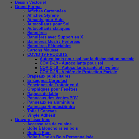
Dessin Vectoriel
Grand Format
Affiches Cartonnées
Affiches Styrene
Aimants pour Auto
Autocollants pour Sol
Autocollants statiques
Bannières
Bannières avec Support en X
Bannières Mesh / Perforées
Bannières Rétractables
Cartons Mousse
COVID-19 PRODUITS
Autocollants pour sol sur la distanciation sociale
COVID-19 - Autocollants pour sol
COVID-19 - Autocollants santé et hygiène
COVID-19 - Visière de Protection Faciale
Drapeaux publicitaires
Enseignes Coroplast
Enseignes de Trottoir en A
Graphiques pour Fenêtres
Nappes de table
Panneaux des Ventes/PDV
Panneaux en aluminium
Panneaux Rigides/Sintra
Toile / Canevas
Vinyle Adhésif
Gravure laser bois
Accessoires de cuisine
Boîte à Mouchoirs en bois
Boite à Pain
Boîte à Thé en Bois Personnalisée