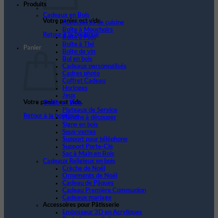
Produits
Cadeaux en Bois
Votre panier est vide.
Accessoires de cuisine
Boîte à Mouchoirs
Retour à la boutique
Boite à Pain
Boîte à Thé
Panier
Boîte de vin
Bol en bois
Cadeaux personnalisés
Cadres photo
Coffret Cadeau
Horloges
Jeux
Votre panier est vide.
Outils en Bois
Plateaux de Service
Retour à la boutique
Planche à découper
Signe en bois
Sous-verres
Support pour téléphone
Support Porte-Clé
Sac à Main en Bois
Cadeaux Religieux en bois
Crèche de Noël
Ornements de Noël
Cadeau de Pâques
Cadeau Première Communion
Cadeaux mariage
Accessoires pour Pâtisserie
Embosseur 3D en Acryliques