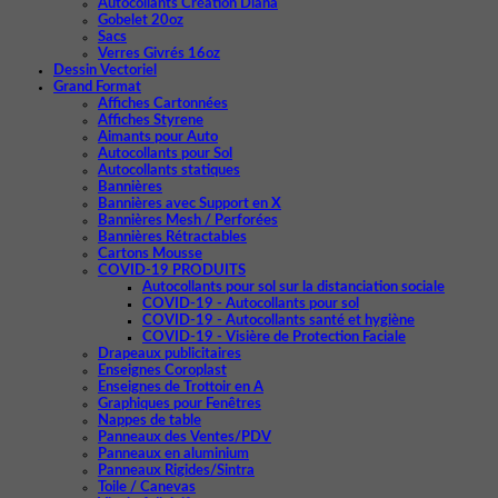
Autocollants Création Diana
Gobelet 20oz
Sacs
Verres Givrés 16oz
Dessin Vectoriel
Grand Format
Affiches Cartonnées
Affiches Styrene
Aimants pour Auto
Autocollants pour Sol
Autocollants statiques
Bannières
Bannières avec Support en X
Bannières Mesh / Perforées
Bannières Rétractables
Cartons Mousse
COVID-19 PRODUITS
Autocollants pour sol sur la distanciation sociale
COVID-19 - Autocollants pour sol
COVID-19 - Autocollants santé et hygiène
COVID-19 - Visière de Protection Faciale
Drapeaux publicitaires
Enseignes Coroplast
Enseignes de Trottoir en A
Graphiques pour Fenêtres
Nappes de table
Panneaux des Ventes/PDV
Panneaux en aluminium
Panneaux Rigides/Sintra
Toile / Canevas