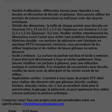
Pochoirs à Biscuits et Pâtisseries
Variété d’utilisations :
différentes formes pour répondre à vos
besoins en décoration de biscuits et gâteaux. Vous pouvez utiliser les
pochoirs de cuisson comme jouet ou outil pour créer des œuvres
artistiques.
Détails des dimensions :
la taille de chaque pochoir pour biscuits est
d’environ 14 x 14 cm (5,5 x 5,5 in), l’épaisseur est d’environ 1,5 cm
(1,5 x 1,5 in). Épaisseur : 0,2 mm. Veuillez vérifier attentivement les
dimensions avant l’achat pour éviter tout problème d’inadéquation.
Matériau durable :
ces pochoirs de pâtisserie sont fabriqués en
plastique PETG transparent, résistant, vous permettant de les
utiliser longtemps et de réaliser de beaux gâteaux ou autres
desserts.
Facile à nettoyer
: La surface du pochoir est lisse et facile à nettoyer.
Il peut être lavé directement à l’eau et sèche rapidement. Vous
pouvez réutiliser ces pochoirs à gâteaux, pour une utilisation
pratique et confortable. À la réception de vos pochoirs pour biscuits,
veuillez les laver avec du détergent et les sécher avant de les
utiliser.
Applications variées : Convient à tous types de projets DIY, idéal
pour réaliser des desserts tels que gâteaux, biscuits, cookies,
fondant, chocolat, tartes, etc. C’est un excellent choix pour la
pulvérisation, le glaçage, la pâtisserie, et peut également être utilisé
comme outil pour la peinture artistique.
Contactez-nous! Tous nos projets sont personnalisables selon vos
spécifications.
info@elitegraphicdesign.com
Poids
0.02 livres