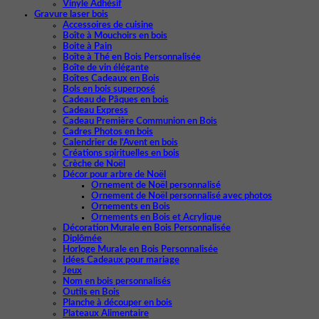
Vinyle Adhésif
Gravure laser bois
Accessoires de cuisine
Boîte à Mouchoirs en bois
Boite à Pain
Boîte à Thé en Bois Personnalisée
Boîte de vin élégante
Boîtes Cadeaux en Bois
Bols en bois superposé
Cadeau de Pâques en bois
Cadeau Express
Cadeau Première Communion en Bois
Cadres Photos en bois
Calendrier de l'Avent en bois
Créations spirituelles en bois
Crèche de Noël
Décor pour arbre de Noël
Ornement de Noël personnalisé
Ornement de Noël personnalisé avec photos
Ornements en Bois
Ornements en Bois et Acrylique
Décoration Murale en Bois Personnalisée
Diplômée
Horloge Murale en Bois Personnalisée
Idées Cadeaux pour mariage
Jeux
Nom en bois personnalisés
Outils en Bois
Planche à découper en bois
Plateaux Alimentaire