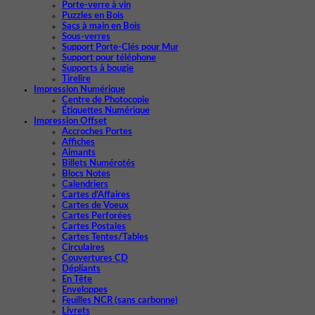
Porte-verre à vin
Puzzles en Bois
Sacs à main en Bois
Sous-verres
Support Porte-Clés pour Mur
Support pour téléphone
Supports à bougie
Tirelire
Impression Numérique
Centre de Photocopie
Étiquettes Numérique
Impression Offset
Accroches Portes
Affiches
Aimants
Billets Numérotés
Blocs Notes
Calendriers
Cartes d'Affaires
Cartes de Voeux
Cartes Perforées
Cartes Postales
Cartes Tentes/Tables
Circulaires
Couvertures CD
Dépliants
En Tête
Enveloppes
Feuilles NCR (sans carbonne)
Livrets