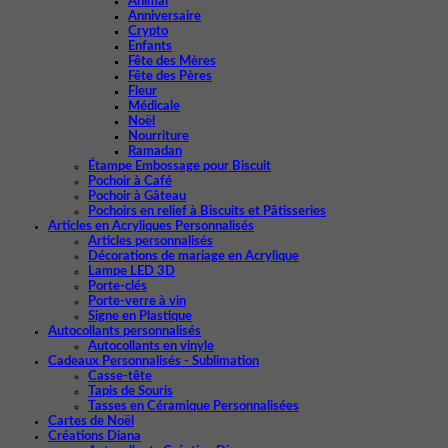
Animal
Anniversaire
Crypto
Enfants
Fête des Mères
Fête des Pères
Fleur
Médicale
Noël
Nourriture
Ramadan
Étampe Embossage pour Biscuit
Pochoir à Café
Pochoir à Gâteau
Pochoirs en relief à Biscuits et Pâtisseries
Articles en Acryliques Personnalisés
Articles personnalisés
Décorations de mariage en Acrylique
Lampe LED 3D
Porte-clés
Porte-verre à vin
Signe en Plastique
Autocollants personnalisés
Autocollants en vinyle
Cadeaux Personnalisés - Sublimation
Casse-tête
Tapis de Souris
Tasses en Céramique Personnalisées
Cartes de Noël
Créations Diana