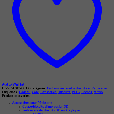
Add to Wishlist
UGS :
ST3D20017
Catégorie :
Pochoirs en relief à Biscuits et Pâtisseries
Étiquettes :
Cadeau
,
Café
,
Pâtisseries , Biscuits
,
PETG
,
Pochoir
,
tattoo
Product categories
Accessoires pour Pâtisserie
Coupe-biscuits d'impression 3D
Embosseur de Biscuits 3D en Acryliques