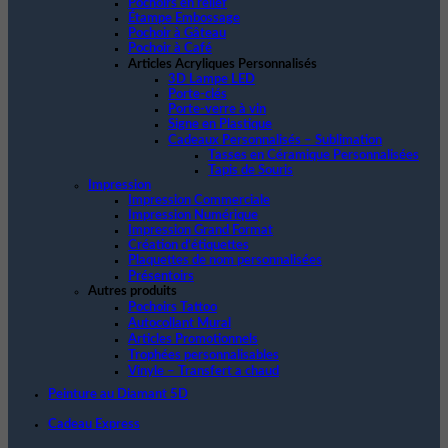
Pochoirs en relief
Étampe Embossage
Pochoir à Gâteau
Pochoir à Café
Articles Acryliques Personnalisés
3D Lampe LED
Porte-clés
Porte-verre à vin
Signe en Plastique
Cadeaux Personnalisés – Sublimation
Tasses en Céramique Personnalisées
Tapis de Souris
Impression
Impression Commerciale
Impression Numérique
Impression Grand Format
Création d’étiquettes
Plaquettes de nom personnalisées
Présentoirs
Autres produits
Pochoirs Tattoo
Autocollant Mural
Articles Promotionnels
Trophées personnalisables
Vinyle – Transfert a chaud
Peinture au Diamant 5D
Cadeau Express