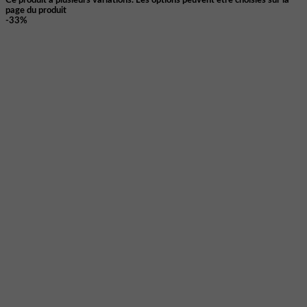
Ce produit a plusieurs variations. Les options peuvent être choisies sur la
page du produit
-33%