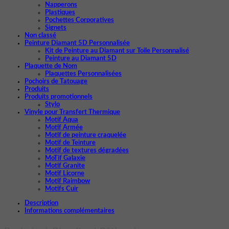
Napperons
Plastiques
Pochettes Corporatives
Signets
Non classé
Peinture Diamant 5D Personnalisée
Kit de Peinture au Diamant sur Toile Personnalisé
Peinture au Diamant 5D
Plaquette de Nom
Plaquettes Personnalisées
Pochoirs de Tatouage
Produits
Produits promotionnels
Stylo
Vinyle pour Transfert Thermique
Motif Aqua
Motif Armée
Motif de peinture craquelée
Motif de Teinture
Motif de textures dégradées
MoTif Galaxie
Motif Granite
Motif Licorne
Motif Raimbow
Motifs Cuir
Description
Informations complémentaires