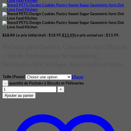
$
18.99
Le prix initial était : $18.99.
$
13.99
Le prix actuel est : $13.99.
Pochoirs pour Cookies, Gâteaux et Pain d’Épices
– Set de Pochoirs pour Scrapbooking,
Décoration DIY, Mariage, Anniversaire et Fêtes
Taille (Pouce)
Effacer
quantité de Pochoirs à Biscuits et Pâtisseries
Ajouter au panier