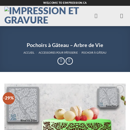
Passer
WELCOME TO EIMPRESSION.CA
au
contenu
Pochoirs à Gâteau – Arbre de Vie
ACCUEIL
/
ACCESSOIRES POUR PÂTISSERIE
/
POCHOIR À GÂTEAU
-29%
Add to
Wishlist