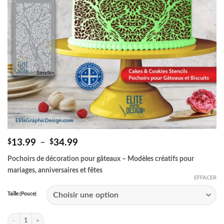
Plage
13.99
–
34.99
$
$
de
Pochoirs de décoration pour gâteaux – Modèles créatifs pour
prix :
$13.99
mariages, anniversaires et fêtes
à
EFFACER
$34.99
Taille (Pouce)
quantité de Pochoirs à Gâteau - Arbre de Vie