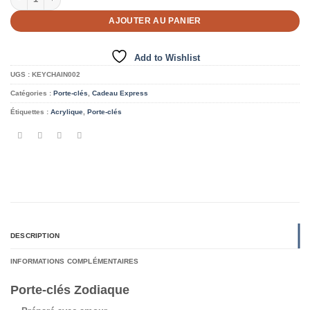
AJOUTER AU PANIER
Add to Wishlist
UGS :
KEYCHAIN002
Catégories :
Porte-clés
,
Cadeau Express
Étiquettes :
Acrylique
,
Porte-clés
DESCRIPTION
INFORMATIONS COMPLÉMENTAIRES
Porte-clés Zodiaque