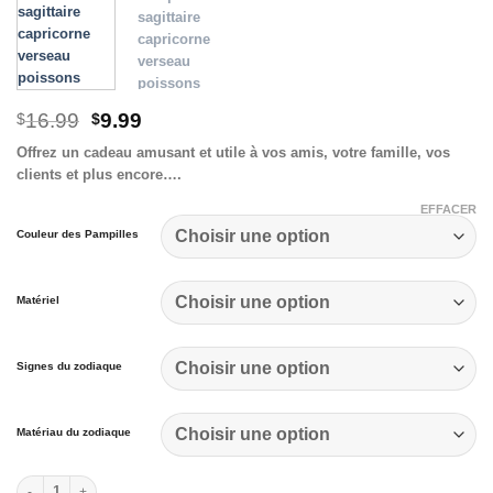
Le
Le
16.99
9.99
$
$
prix
prix
Offrez un cadeau amusant et utile à vos amis, votre famille, vos
initial
actuel
clients et plus encore….
était :
est :
$16.99.
$9.99.
EFFACER
Couleur des Pampilles
Matériel
Signes du zodiaque
Matériau du zodiaque
quantité de Porte-clés Zodiaque