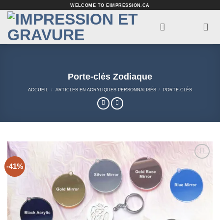
Passer
WELCOME TO EIMPRESSION.CA
au
contenu
Porte-clés Zodiaque
ACCUEIL
/
ARTICLES EN ACRYLIQUES PERSONNALISÉS
/
PORTE-CLÉS
-41%
Add to
Wishlist