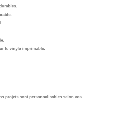
 durables.
urable.
l.
le.
sur le vinyle imprimable.
.
nos projets sont personnalisables selon vos