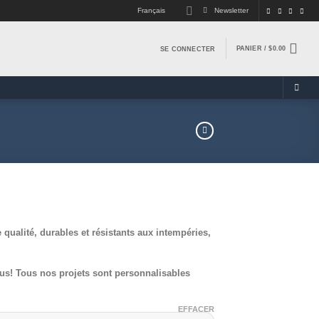
Français
Newsletter
PANIER /
$
0.00
SE CONNECTER
qualité, durables et résistants aux intempéries,
ous! Tous nos projets sont personnalisables
EFFACER