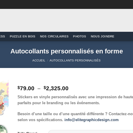
ESS
PUZZLE EN BOIS
NOS CIRCULAIRES
PHOTOS
NOUS JOINDRE
Autocollants personnalisés en forme
ACCUEIL
/
AUTOCOLLANTS PERSONNALISÉS
Plage
$
79.00
–
$
2,325.00
de
to
Stickers en vinyle personnalisés avec une impression de haute 
prix :
ist
parfaits pour le branding ou les événements.
$79.00
à
Besoin d’une taille ou d’une quantité différente ? Contactez-n
$2,325.00
selon vos spécifications.
info@elitegraphicdesign.com