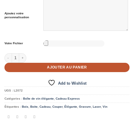
Ajoutez votre
personnalisation
Votre Fichier
quantité de Coffret cadeau de vin - Pour 1 bouteille et 2 verres
AJOUTER AU PANIER
Add to Wishlist
UGS :
L2072
Catégories :
Boîte de vin élégante
,
Cadeau Express
Étiquettes :
Bois
,
Boite
,
Cadeau
,
Couper
,
Élégante
,
Gravure
,
Laser
,
Vin