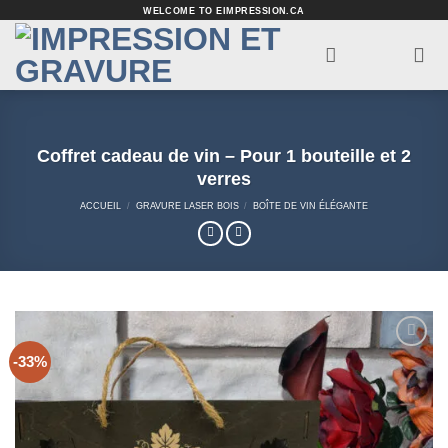
Passer
WELCOME TO EIMPRESSION.CA
au
contenu
Coffret cadeau de vin – Pour 1 bouteille et 2
verres
ACCUEIL
/
GRAVURE LASER BOIS
/
BOÎTE DE VIN ÉLÉGANTE
-33%
Add to
Wishlist