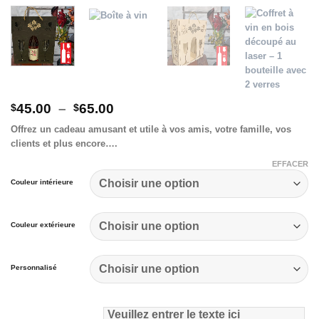
Plage
45.00
–
65.00
$
$
de
Offrez un cadeau amusant et utile à vos amis, votre famille, vos
prix :
clients et plus encore….
$45.00
à
EFFACER
$65.00
Couleur intérieure
Couleur extérieure
Personnalisé