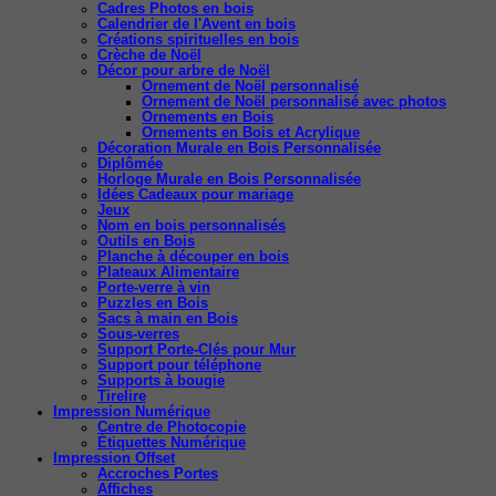
Cadres Photos en bois
Calendrier de l'Avent en bois
Créations spirituelles en bois
Crèche de Noël
Décor pour arbre de Noël
Ornement de Noël personnalisé
Ornement de Noël personnalisé avec photos
Ornements en Bois
Ornements en Bois et Acrylique
Décoration Murale en Bois Personnalisée
Diplômée
Horloge Murale en Bois Personnalisée
Idées Cadeaux pour mariage
Jeux
Nom en bois personnalisés
Outils en Bois
Planche à découper en bois
Plateaux Alimentaire
Porte-verre à vin
Puzzles en Bois
Sacs à main en Bois
Sous-verres
Support Porte-Clés pour Mur
Support pour téléphone
Supports à bougie
Tirelire
Impression Numérique
Centre de Photocopie
Étiquettes Numérique
Impression Offset
Accroches Portes
Affiches