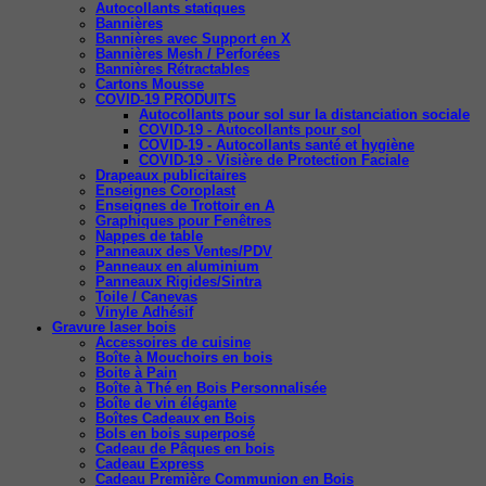
Autocollants statiques
Bannières
Bannières avec Support en X
Bannières Mesh / Perforées
Bannières Rétractables
Cartons Mousse
COVID-19 PRODUITS
Autocollants pour sol sur la distanciation sociale
COVID-19 - Autocollants pour sol
COVID-19 - Autocollants santé et hygiène
COVID-19 - Visière de Protection Faciale
Drapeaux publicitaires
Enseignes Coroplast
Enseignes de Trottoir en A
Graphiques pour Fenêtres
Nappes de table
Panneaux des Ventes/PDV
Panneaux en aluminium
Panneaux Rigides/Sintra
Toile / Canevas
Vinyle Adhésif
Gravure laser bois
Accessoires de cuisine
Boîte à Mouchoirs en bois
Boite à Pain
Boîte à Thé en Bois Personnalisée
Boîte de vin élégante
Boîtes Cadeaux en Bois
Bols en bois superposé
Cadeau de Pâques en bois
Cadeau Express
Cadeau Première Communion en Bois