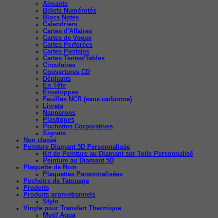
Aimants
Billets Numérotés
Blocs Notes
Calendriers
Cartes d'Affaires
Cartes de Voeux
Cartes Perforées
Cartes Postales
Cartes Tentes/Tables
Circulaires
Couvertures CD
Dépliants
En Tête
Enveloppes
Feuilles NCR (sans carbonne)
Livrets
Napperons
Plastiques
Pochettes Corporatives
Signets
Non classé
Peinture Diamant 5D Personnalisée
Kit de Peinture au Diamant sur Toile Personnalisé
Peinture au Diamant 5D
Plaquette de Nom
Plaquettes Personnalisées
Pochoirs de Tatouage
Produits
Produits promotionnels
Stylo
Vinyle pour Transfert Thermique
Motif Aqua