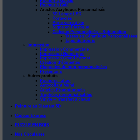
Pochoir à Gâteau
Pochoir à Café
Articles Acryliques Personnalisés
3D Lampe LED
Porte-clés
Porte-verre à vin
Signe en Plastique
Cadeaux Personnalisés – Sublimation
Tasses en Céramique Personnalisées
Tapis de Souris
Impression
Impression Commerciale
Impression Numérique
Impression Grand Format
Création d’étiquettes
Plaquettes de nom personnalisées
Présentoirs
Autres produits
Pochoirs Tattoo
Autocollant Mural
Articles Promotionnels
Trophées personnalisables
Vinyle – Transfert a chaud
Peinture au Diamant 5D
Cadeau Express
PUZZLE EN BOIS
Nos Circulaires