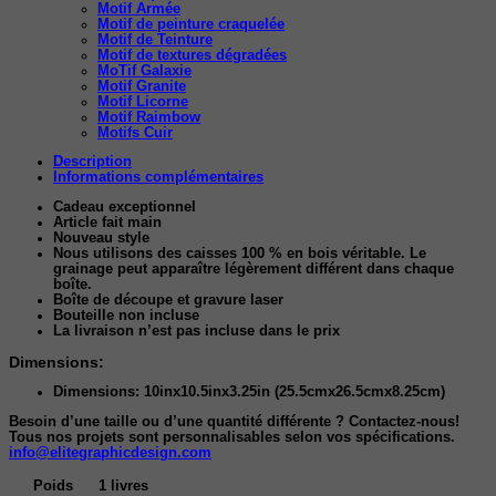
Motif Armée
Motif de peinture craquelée
Motif de Teinture
Motif de textures dégradées
MoTif Galaxie
Motif Granite
Motif Licorne
Motif Raimbow
Motifs Cuir
Description
Informations complémentaires
Cadeau exceptionnel
Article fait main
Nouveau style
Nous utilisons des caisses 100 % en bois véritable. Le
grainage peut apparaître légèrement différent dans chaque
boîte.
Boîte de découpe et gravure laser
Bouteille non incluse
La livraison n’est pas incluse dans le prix
Dimensions:
Dimensions: 10inx10.5inx3.25in (25.5cmx26.5cmx8.25cm)
Besoin d’une taille ou d’une quantité différente ? Contactez-nous!
Tous nos projets sont personnalisables selon vos spécifications.
info@elitegraphicdesign.com
Poids
1 livres