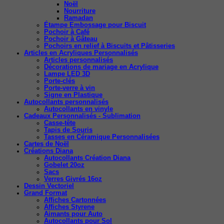
Noël
Nourriture
Ramadan
Étampe Embossage pour Biscuit
Pochoir à Café
Pochoir à Gâteau
Pochoirs en relief à Biscuits et Pâtisseries
Articles en Acryliques Personnalisés
Articles personnalisés
Décorations de mariage en Acrylique
Lampe LED 3D
Porte-clés
Porte-verre à vin
Signe en Plastique
Autocollants personnalisés
Autocollants en vinyle
Cadeaux Personnalisés - Sublimation
Casse-tête
Tapis de Souris
Tasses en Céramique Personnalisées
Cartes de Noël
Créations Diana
Autocollants Création Diana
Gobelet 20oz
Sacs
Verres Givrés 16oz
Dessin Vectoriel
Grand Format
Affiches Cartonnées
Affiches Styrene
Aimants pour Auto
Autocollants pour Sol