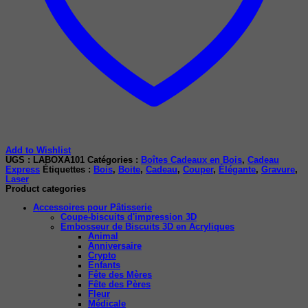
Add to Wishlist
UGS :
LABOXA101
Catégories :
Boîtes Cadeaux en Bois
,
Cadeau
Express
Étiquettes :
Bois
,
Boite
,
Cadeau
,
Couper
,
Élégante
,
Gravure
,
Laser
Product categories
Accessoires pour Pâtisserie
Coupe-biscuits d'impression 3D
Embosseur de Biscuits 3D en Acryliques
Animal
Anniversaire
Crypto
Enfants
Fête des Mères
Fête des Pères
Fleur
Médicale