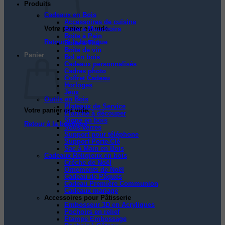
Produits
Cadeaux en Bois
Accessoires de cuisine
Votre panier est vide.
Boîte à Mouchoirs
Boite à Pain
Retour à la boutique
Boîte à Thé
Boîte de vin
Panier
Bol en bois
Cadeaux personnalisés
Cadres photo
Coffret Cadeau
Horloges
Jeux
Outils en Bois
Plateaux de Service
Votre panier est vide.
Planche à découper
Signe en bois
Retour à la boutique
Sous-verres
Support pour téléphone
Support Porte-Clé
Sac à Main en Bois
Cadeaux Religieux en bois
Crèche de Noël
Ornements de Noël
Cadeau de Pâques
Cadeau Première Communion
Cadeaux mariage
Accessoires pour Pâtisserie
Embosseur 3D en Acryliques
Pochoirs en relief
Étampe Embossage