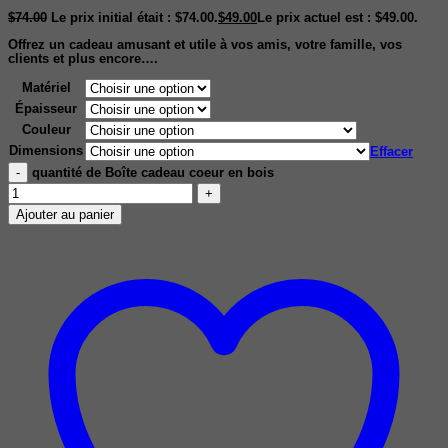
$
74.00
Le prix initial était : $74.00.
$
49.00
Le prix actuel est : $49.00.
Offrez un cadeau amusant et utile à vos amis, votre famille, vos
clients et plus encore….
Matériel
Épaisseur
Couleur
Dimensions
Effacer
quantité de Boîte cadeau coeur en bois
Ajouter au panier