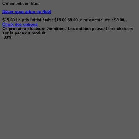
Ornements en Bois
Décor pour arbre de Noël
$
15.00
Le prix initial était : $15.00.
$
8.00
Le prix actuel est : $8.00.
Choix des options
Ce produit a plusieurs variations. Les options peuvent être choisies
sur la page du produit
-33%