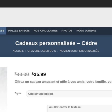
ESS
PUZZLE EN BOIS
NOS CIRCULAIRES
PHOTOS
NOUS JOINDRE
Cadeaux personnalisés – Cèdre
ACCUEIL
/
GRAVURE LASER BOIS
/
NOM EN BOIS PERSONNALISÉS
Le
Le
$
49.00
$
35.99
prix
prix
to
Offrez un cadeau amusant et utile à vos amis, votre famille, vo
initial
actuel
ist
était :
est :
$49.00.
$35.99.
Style