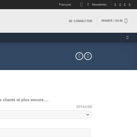
Français
Newsletter
PANIER /
$
0.00
SE CONNECTER
s clients et plus encore….
EFFACER