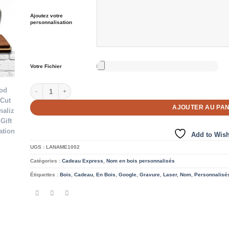
Ajoutez votre
personnalisation
Votre Fichier
quantité de Cadeaux personnalisés - Cèdre
AJOUTER AU PAN
Add to Wish
UGS :
LANAME1002
Catégories :
Cadeau Express
,
Nom en bois personnalisés
Étiquettes :
Bois
,
Cadeau
,
En Bois
,
Google
,
Gravure
,
Laser
,
Nom
,
Personnalisé