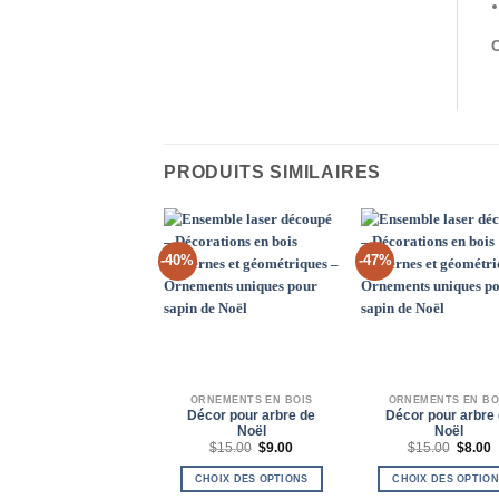
C
PRODUITS SIMILAIRES
-40%
-47%
Add to
Ad
Wishlist
Wis
ORNEMENTS EN BOIS
ORNEMENTS EN BO
Décor pour arbre de
Décor pour arbre
Noël
Noël
Le
Le
Le
L
$
15.00
$
9.00
$
15.00
$
8.00
prix
prix
prix
p
initial
actuel
initial
a
CHOIX DES OPTIONS
CHOIX DES OPTIO
était :
est :
était :
e
$15.00.
$9.00.
$15.00
$