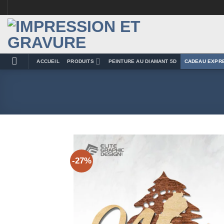
Passer
au
contenu
ACCUEIL
PRODUITS
PEINTURE AU DIAMANT 5D
CADEAU EXPR
-27%
Add 
Wishl