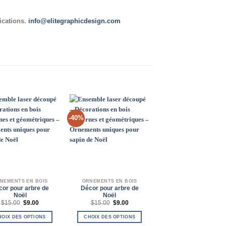
ications.
info@elitegraphicdesign.com
-40%
-29%
Add to
Add to
Add 
Wishlist
Wishlist
Wishl
NEMENTS EN BOIS
ORNEMENTS EN BOIS
BOÎTE DE VIN ÉLÉGAN
cor pour arbre de
Décor pour arbre de
Boîte à vin
Noël
Noël
P
$
35.00
–
$
49.00
Le
Le
Le
Le
$
15.00
$
9.00
$
15.00
$
9.00
p
prix
prix
prix
prix
CHOIX DES OPTIONS
$
initial
actuel
initial
actuel
HOIX DES OPTIONS
CHOIX DES OPTIONS
était :
est :
était :
est :
Ce
$
$15.00.
$9.00.
$15.00.
$9.00.