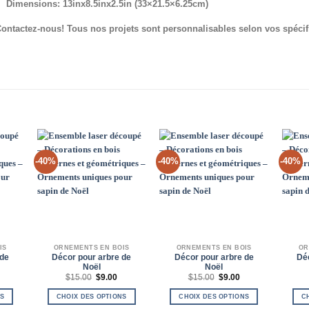
Dimensions: 13inx8.5inx2.5in (33×21.5×6.25cm)
ontactez-nous! Tous nos projets sont personnalisables selon vos spécif
-40%
-40%
-40%
d to
Add to
Add to
hlist
Wishlist
Wishlist
IS
ORNEMENTS EN BOIS
ORNEMENTS EN BOIS
OR
 de
Décor pour arbre de
Décor pour arbre de
Dé
Noël
Noël
e
Le
Le
Le
Le
$
15.00
$
9.00
$
15.00
$
9.00
rix
prix
prix
prix
prix
ctuel
initial
actuel
initial
actuel
NS
CHOIX DES OPTIONS
CHOIX DES OPTIONS
C
st :
était :
est :
était :
est :
.
8.00.
$15.00.
$9.00.
$15.00.
$9.00.