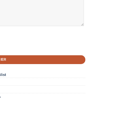
IER
list
s