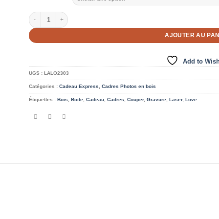
quantité de Cadres Photo Love
AJOUTER AU PAN
Add to Wish
UGS :
LALO2303
Catégories :
Cadeau Express
,
Cadres Photos en bois
Étiquettes :
Bois
,
Boite
,
Cadeau
,
Cadres
,
Couper
,
Gravure
,
Laser
,
Love