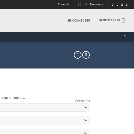
Français
Newsletter
PANIER /
$
0.00
SE CONNECTER
à vos clients …
EFFACER