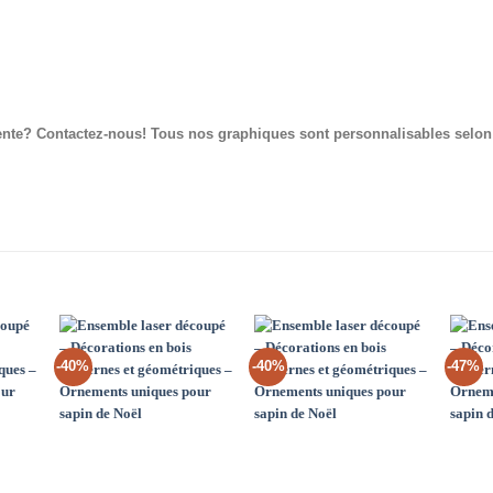
érente? Contactez-nous! Tous nos graphiques sont personnalisables selon 
-40%
-40%
-47%
d to
Add to
Add to
hlist
Wishlist
Wishlist