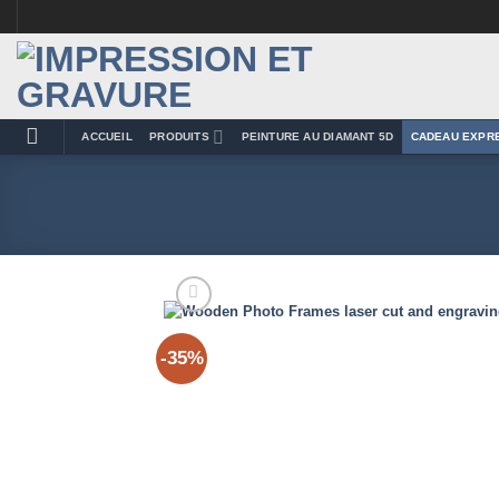
Passer
au
contenu
ACCUEIL
PRODUITS
PEINTURE AU DIAMANT 5D
CADEAU EXPR
-35%
Add 
Wishl