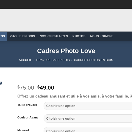
ESS
PUZZLE EN BOIS
NOS CIRCULAIRES
PHOTOS
NOUS JOINDRE
Cadres Photo Love
ACCUEIL
/
GRAVURE LASER BOIS
/
CADRES PHOTOS EN BOIS
Le
Le
$
75.00
$
49.00
prix
prix
to
Offrez un cadeau amusant et utile à vos amis, à votre famille, 
initial
actuel
ist
était :
est :
Taille (Pouce)
$75.00.
$49.00.
Couleur Avant
Matériel