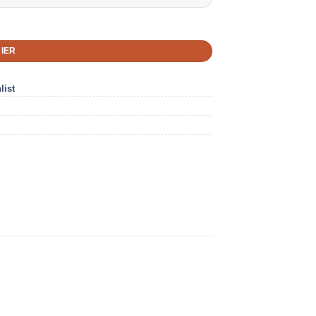
IER
list