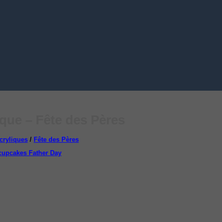
que – Fête des Pères
cryliques
/
Fête des Pères