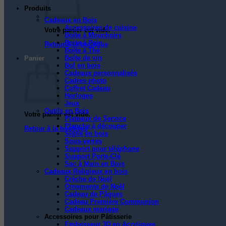
Produits
Cadeaux en Bois
Accessoires de cuisine
Votre panier est vide.
Boîte à Mouchoirs
Boite à Pain
Retour à la boutique
Boîte à Thé
Boîte de vin
Panier
Bol en bois
Cadeaux personnalisés
Cadres photo
Coffret Cadeau
Horloges
Jeux
Outils en Bois
Votre panier est vide.
Plateaux de Service
Planche à découper
Retour à la boutique
Signe en bois
Sous-verres
Support pour téléphone
Support Porte-Clé
Sac à Main en Bois
Cadeaux Religieux en bois
Crèche de Noël
Ornements de Noël
Cadeau de Pâques
Cadeau Première Communion
Cadeaux mariage
Accessoires pour Pâtisserie
Embosseur 3D en Acryliques