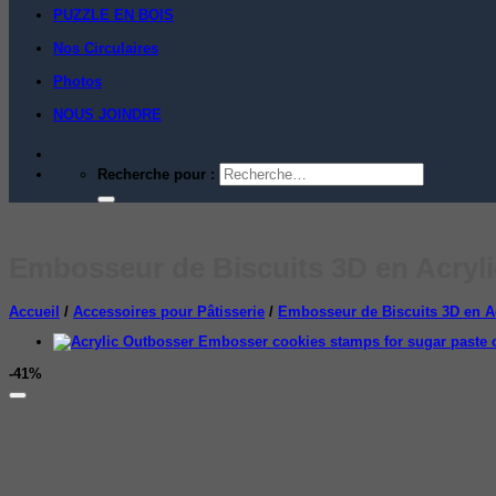
PUZZLE EN BOIS
Nos Circulaires
Photos
NOUS JOINDRE
Recherche pour :
Embosseur de Biscuits 3D en Acryli
Accueil
/
Accessoires pour Pâtisserie
/
Embosseur de Biscuits 3D en A
-41%