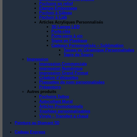
Pochoirs en relief
Étampe Embossage
Pochoir à Gâteau
Pochoir à Café
Articles Acryliques Personnalisés
3D Lampe LED
Porte-clés
Porte-verre à vin
Signe en Plastique
Cadeaux Personnalisés – Sublimation
Tasses en Céramique Personnalisées
Tapis de Souris
Impression
Impression Commerciale
Impression Numérique
Impression Grand Format
Création d’étiquettes
Plaquettes de nom personnalisées
Présentoirs
Autres produits
Pochoirs Tattoo
Autocollant Mural
Articles Promotionnels
Trophées personnalisables
Vinyle – Transfert a chaud
Peinture au Diamant 5D
Cadeau Express