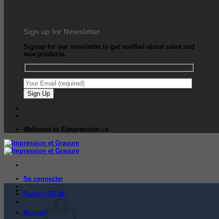
Sign up for Newsletter
Signup for our newsletter to get notified about sales and
new products.
Welcome to Eimpression.ca
Se connecter
Panier /
$
0.00
Accueil