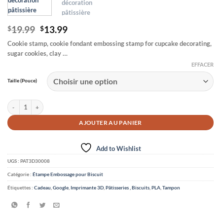
Le
Le
19.99
13.99
$
$
prix
prix
Cookie stamp, cookie fondant embossing stamp for cupcake decorating,
initial
actuel
sugar cookies, clay …
était :
est :
$19.99.
$13.99.
EFFACER
Taille (Pouce)
quantité de Étampe à biscuits en 3D -Fleur
AJOUTER AU PANIER
Add to Wishlist
UGS :
PAT3D30008
Catégorie :
Étampe Embossage pour Biscuit
Étiquettes :
Cadeau
,
Google
,
Imprimante 3D
,
Pâtisseries , Biscuits
,
PLA
,
Tampon