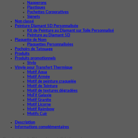
Napperons
Plastiques
Pochettes Corporatives
Signets
Non classé
Peinture Diamant 5D Personnalisée
Kit de Peinture au Diamant sur Toile Personnalisé
Peinture au Diamant 5D
Plaquette de Nom
Plaquettes Personnalisées
Pochoirs de Tatouage
Produits
Produits promotionnels
Stylo
Vinyle pour Transfert Thermique
Motif Aqua
Motif Armée
Motif de peinture craquelée
Motif de Teinture
Motif de textures dégradées
MoTif Galaxie
Motif Granite
Motif Licorne
Motif Raimbow
Motifs Cuir
Description
Informations complémentaires