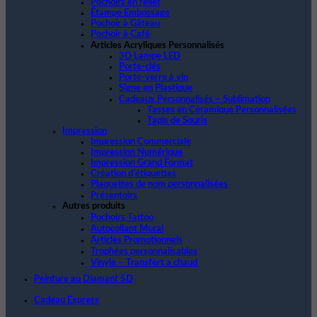
Pochoirs en relief
Étampe Embossage
Pochoir à Gâteau
Pochoir à Café
Articles Acryliques Personnalisés
3D Lampe LED
Porte-clés
Porte-verre à vin
Signe en Plastique
Cadeaux Personnalisés – Sublimation
Tasses en Céramique Personnalisées
Tapis de Souris
Impression
Impression Commerciale
Impression Numérique
Impression Grand Format
Création d’étiquettes
Plaquettes de nom personnalisées
Présentoirs
Autres produits
Pochoirs Tattoo
Autocollant Mural
Articles Promotionnels
Trophées personnalisables
Vinyle – Transfert a chaud
Peinture au Diamant 5D
Cadeau Express