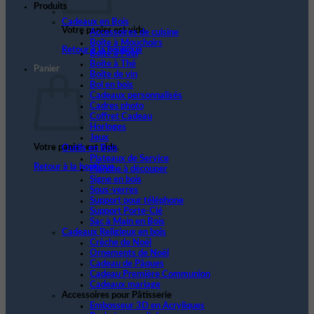
Produits
Cadeaux en Bois
Votre panier est vide.
Accessoires de cuisine
Boîte à Mouchoirs
Retour à la boutique
Boite à Pain
Boîte à Thé
Panier
Boîte de vin
Bol en bois
Cadeaux personnalisés
Cadres photo
Coffret Cadeau
Horloges
Jeux
Votre panier est vide.
Outils en Bois
Plateaux de Service
Retour à la boutique
Planche à découper
Signe en bois
Sous-verres
Support pour téléphone
Support Porte-Clé
Sac à Main en Bois
Cadeaux Religieux en bois
Crèche de Noël
Ornements de Noël
Cadeau de Pâques
Cadeau Première Communion
Cadeaux mariage
Accessoires pour Pâtisserie
Embosseur 3D en Acryliques