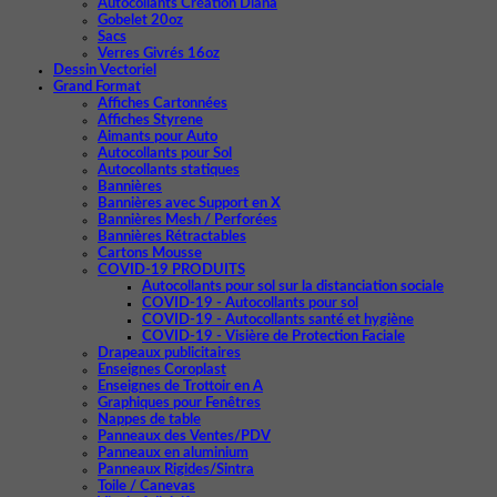
Autocollants Création Diana
Gobelet 20oz
Sacs
Verres Givrés 16oz
Dessin Vectoriel
Grand Format
Affiches Cartonnées
Affiches Styrene
Aimants pour Auto
Autocollants pour Sol
Autocollants statiques
Bannières
Bannières avec Support en X
Bannières Mesh / Perforées
Bannières Rétractables
Cartons Mousse
COVID-19 PRODUITS
Autocollants pour sol sur la distanciation sociale
COVID-19 - Autocollants pour sol
COVID-19 - Autocollants santé et hygiène
COVID-19 - Visière de Protection Faciale
Drapeaux publicitaires
Enseignes Coroplast
Enseignes de Trottoir en A
Graphiques pour Fenêtres
Nappes de table
Panneaux des Ventes/PDV
Panneaux en aluminium
Panneaux Rigides/Sintra
Toile / Canevas