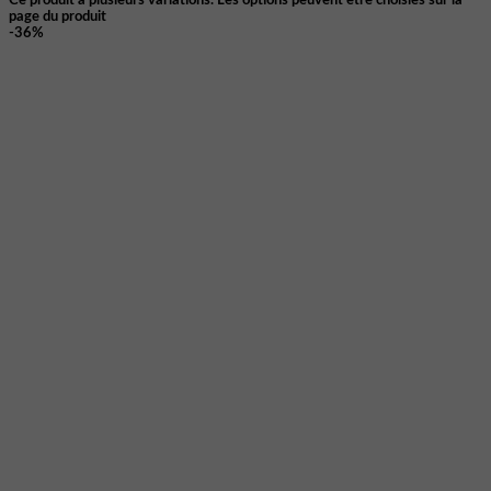
Ce produit a plusieurs variations. Les options peuvent être choisies sur la
page du produit
-36%