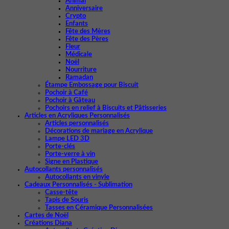
Animal
Anniversaire
Crypto
Enfants
Fête des Mères
Fête des Pères
Fleur
Médicale
Noël
Nourriture
Ramadan
Étampe Embossage pour Biscuit
Pochoir à Café
Pochoir à Gâteau
Pochoirs en relief à Biscuits et Pâtisseries
Articles en Acryliques Personnalisés
Articles personnalisés
Décorations de mariage en Acrylique
Lampe LED 3D
Porte-clés
Porte-verre à vin
Signe en Plastique
Autocollants personnalisés
Autocollants en vinyle
Cadeaux Personnalisés - Sublimation
Casse-tête
Tapis de Souris
Tasses en Céramique Personnalisées
Cartes de Noël
Créations Diana