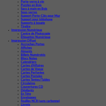
Porte-verre à vin
Puzzles en Bois
Sacs à main en Bois
Sous-verres
Support Porte-Clés pour Mur
Support pour téléphone
Supports à bougie
Tirelire
Impression Numérique
Centre de Photocopie
Étiquettes Numérique
Impression Offset
Accroches Portes
Affiches
Aimants
Billets Numérotés
Blocs Notes
Calendriers
Cartes d'Affaires
Cartes de Voeux
Cartes Perforées
Cartes Postales
Cartes Tentes/Tables
Circulaires
Couvertures CD
Dépliants
En Tête
Enveloppes
Feuilles NCR (sans carbonne)
Livrets