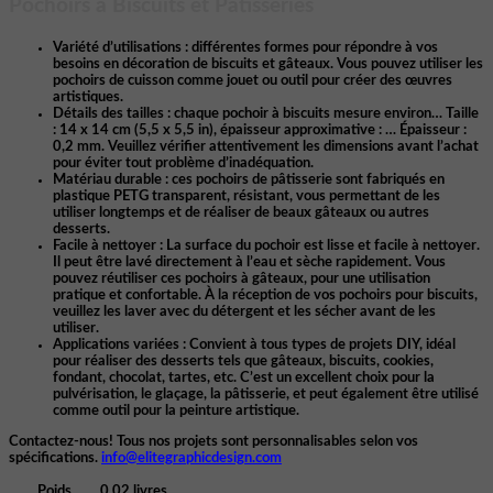
Pochoirs à Biscuits et Pâtisseries
Variété d’utilisations :
différentes formes pour répondre à vos
besoins en décoration de biscuits et gâteaux. Vous pouvez utiliser les
pochoirs de cuisson comme jouet ou outil pour créer des œuvres
artistiques.
Détails des tailles : chaque pochoir à biscuits mesure environ… Taille
: 14 x 14 cm (5,5 x 5,5 in), épaisseur approximative : … Épaisseur :
0,2 mm. Veuillez vérifier attentivement les dimensions avant l’achat
pour éviter tout problème d’inadéquation.
Matériau durable :
ces pochoirs de pâtisserie sont fabriqués en
plastique PETG transparent, résistant, vous permettant de les
utiliser longtemps et de réaliser de beaux gâteaux ou autres
desserts.
Facile à nettoyer
: La surface du pochoir est lisse et facile à nettoyer.
Il peut être lavé directement à l’eau et sèche rapidement. Vous
pouvez réutiliser ces pochoirs à gâteaux, pour une utilisation
pratique et confortable. À la réception de vos pochoirs pour biscuits,
veuillez les laver avec du détergent et les sécher avant de les
utiliser.
Applications variées : Convient à tous types de projets DIY, idéal
pour réaliser des desserts tels que gâteaux, biscuits, cookies,
fondant, chocolat, tartes, etc. C’est un excellent choix pour la
pulvérisation, le glaçage, la pâtisserie, et peut également être utilisé
comme outil pour la peinture artistique.
Contactez-nous! Tous nos projets sont personnalisables selon vos
spécifications.
info@elitegraphicdesign.com
Poids
0.02 livres