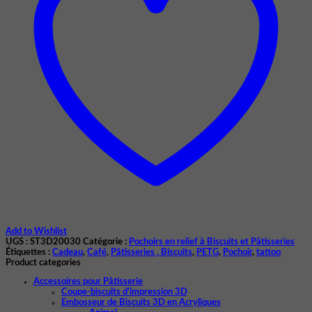
Add to Wishlist
UGS :
ST3D20030
Catégorie :
Pochoirs en relief à Biscuits et Pâtisseries
Étiquettes :
Cadeau
,
Café
,
Pâtisseries , Biscuits
,
PETG
,
Pochoir
,
tattoo
Product categories
Accessoires pour Pâtisserie
Coupe-biscuits d'impression 3D
Embosseur de Biscuits 3D en Acryliques