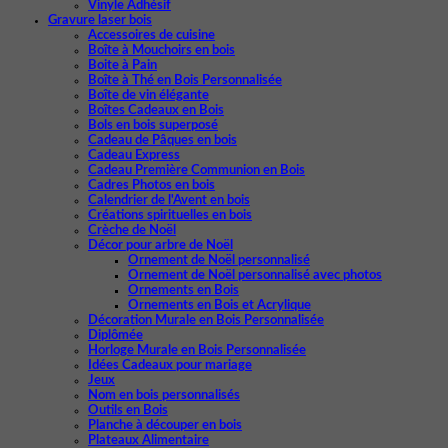
Vinyle Adhésif
Gravure laser bois
Accessoires de cuisine
Boîte à Mouchoirs en bois
Boite à Pain
Boîte à Thé en Bois Personnalisée
Boîte de vin élégante
Boîtes Cadeaux en Bois
Bols en bois superposé
Cadeau de Pâques en bois
Cadeau Express
Cadeau Première Communion en Bois
Cadres Photos en bois
Calendrier de l'Avent en bois
Créations spirituelles en bois
Crèche de Noël
Décor pour arbre de Noël
Ornement de Noël personnalisé
Ornement de Noël personnalisé avec photos
Ornements en Bois
Ornements en Bois et Acrylique
Décoration Murale en Bois Personnalisée
Diplômée
Horloge Murale en Bois Personnalisée
Idées Cadeaux pour mariage
Jeux
Nom en bois personnalisés
Outils en Bois
Planche à découper en bois
Plateaux Alimentaire