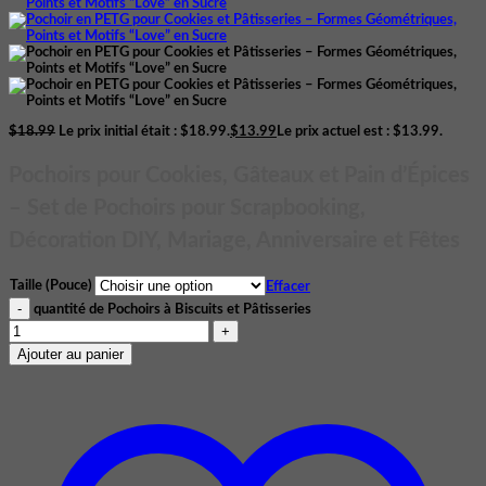
$
18.99
Le prix initial était : $18.99.
$
13.99
Le prix actuel est : $13.99.
Pochoirs pour Cookies, Gâteaux et Pain d’Épices
– Set de Pochoirs pour Scrapbooking,
Décoration DIY, Mariage, Anniversaire et Fêtes
Taille (Pouce)
Effacer
quantité de Pochoirs à Biscuits et Pâtisseries
Ajouter au panier