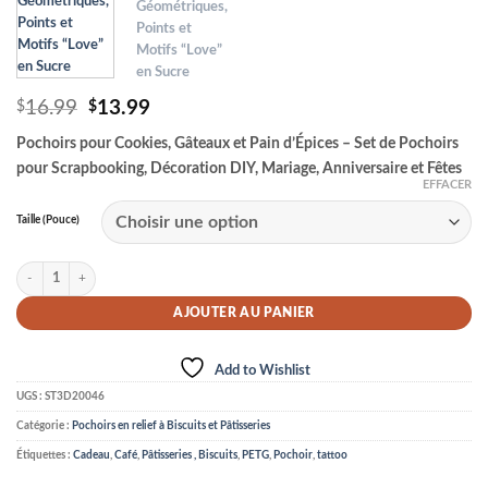
Le
Le
16.99
13.99
$
$
prix
prix
Pochoirs pour Cookies, Gâteaux et Pain d’Épices – Set de Pochoirs
initial
actuel
était :
est :
pour Scrapbooking, Décoration DIY, Mariage, Anniversaire et Fêtes
$16.99.
$13.99.
EFFACER
Taille (Pouce)
quantité de Pochoirs à Biscuits et Pâtisseries
AJOUTER AU PANIER
Add to Wishlist
UGS :
ST3D20046
Catégorie :
Pochoirs en relief à Biscuits et Pâtisseries
Étiquettes :
Cadeau
,
Café
,
Pâtisseries , Biscuits
,
PETG
,
Pochoir
,
tattoo