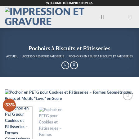
Passer
WELCOME TO EIMPRESSION.CA
au
contenu
Pochoirs à Biscuits et Pâtisseries
ACCUEIL
/
ACCESSOIRES POUR PÂTISSERIE
/
POCHOIRS EN RELIEF À BISCUITS ET PÂTISSERIES
-33%
Add to
Wishlist