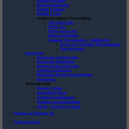
Pochoirs en relief
Étampe Embossage
Pochoir à Gâteau
Pochoir à Café
Articles Acryliques Personnalisés
3D Lampe LED
Porte-clés
Porte-verre à vin
Signe en Plastique
Cadeaux Personnalisés – Sublimation
Tasses en Céramique Personnalisées
Tapis de Souris
Impression
Impression Commerciale
Impression Numérique
Impression Grand Format
Création d’étiquettes
Plaquettes de nom personnalisées
Présentoirs
Autres produits
Pochoirs Tattoo
Autocollant Mural
Articles Promotionnels
Trophées personnalisables
Vinyle – Transfert a chaud
Peinture au Diamant 5D
Cadeau Express