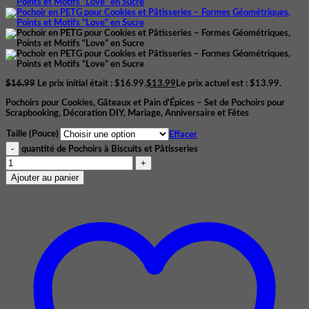
$
16.99
Le prix initial était : $16.99.
$
13.99
Le prix actuel est : $13.99.
Pochoirs pour Cookies, Gâteaux et Pain d’Épices – Set de Pochoirs pour
Scrapbooking, Décoration DIY, Mariage, Anniversaire et Fêtes
Taille (Pouce)
Effacer
quantité de Pochoirs à Biscuits et Pâtisseries
Ajouter au panier