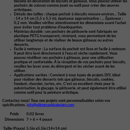
besoins en décoration de biscuits et gâteaux. Vous pouvez utiliser les
pochoirs de cuisson comme jouet ou outil pour créer des œuvres
artistiques.
Détails des tailles : chaque pochoir à biscuits mesure environ… Taille
: 14 x 14 cm (5,5 x 5,5 in), épaisseur approximative : … Épaisseur :
0,2 mm. Veuillez vérifier attentivement les dimensions avant l’achat
pour éviter tout problème d’inadéquation.
Matériau durable :
ces pochoirs de pâtisserie sont fabriqués en
plastique PETG transparent, résistant, vous permettant de les
utiliser longtemps et de réaliser de beaux gâteaux ou autres
desserts.
Facile à nettoyer
: La surface du pochoir est lisse et facile à nettoyer.
Il peut être lavé directement à l’eau et sèche rapidement. Vous
pouvez réutiliser ces pochoirs à gâteaux, pour une utilisation
pratique et confortable. À la réception de vos pochoirs pour biscuits,
veuillez les laver avec du détergent et les sécher avant de les
utiliser.
Applications variées : Convient à tous types de projets DIY, idéal
pour réaliser des desserts tels que gâteaux, biscuits, cookies,
fondant, chocolat, tartes, etc. C’est un excellent choix pour la
pulvérisation, le glaçage, la pâtisserie, et peut également être utilisé
comme outil pour la peinture artistique.
Contactez-nous! Tous nos projets sont personnalisables selon vos
spécifications.
info@elitegraphicdesign.com
Poids
0.02 livres
Dimensions
7 × 6 × 4 pouce
Taille (Pouce)
5.5in x5.5in (14×14 cm)