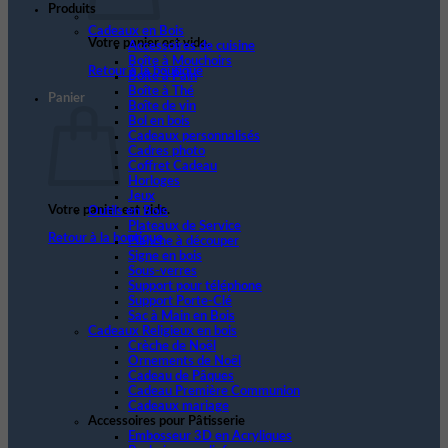
Produits
Cadeaux en Bois
Votre panier est vide.
Accessoires de cuisine
Boîte à Mouchoirs
Retour à la boutique
Boite à Pain
Boîte à Thé
Panier
Boîte de vin
Bol en bois
Cadeaux personnalisés
Cadres photo
Coffret Cadeau
Horloges
Jeux
Votre panier est vide.
Outils en Bois
Plateaux de Service
Retour à la boutique
Planche à découper
Signe en bois
Sous-verres
Support pour téléphone
Support Porte-Clé
Sac à Main en Bois
Cadeaux Religieux en bois
Crèche de Noël
Ornements de Noël
Cadeau de Pâques
Cadeau Première Communion
Cadeaux mariage
Accessoires pour Pâtisserie
Embosseur 3D en Acryliques