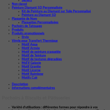
Signets
Non classé
Peinture Diamant 5D Personnalisée
Kit de Peinture au Diamant sur Toile Personnalisé
Peinture au Diamant 5D
Plaquette de Nom
Plaquettes Personnalisées
Pochoirs de Tatouage
Produits
Produits promotionnels
Stylo
Vinyle pour Transfert Thermique
Motif Aqua
Motif Armée
Motif de peinture craquelée
Motif de Teinture
Motif de textures dégradées
MoTif Galaxie
Motif Granite
Motif Licorne
Motif Raimbow
Motifs Cuir
Description
Informations complémentaires
Pochoirs à Biscuits et Pâtisseries
Variété d’utilisations :
différentes formes pour répondre à vos