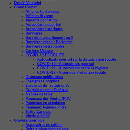
Dessin Vectoriel
Grand Format
Affiches Cartonnées
Affiches Styrene
Aimants pour Auto
Autocollants pour Sol
Autocollants statiques
Bannières
Bannières avec Support en X
Bannières Mesh / Perforées
Bannières Rétractables
Cartons Mousse
COVID-19 PRODUITS
Autocollants pour sol sur la distanciation sociale
COVID-19 - Autocollants pour sol
COVID-19 - Autocollants santé et hygiène
COVID-19 - Visière de Protection Faciale
Drapeaux publicitaires
Enseignes Coroplast
Enseignes de Trottoir en A
Graphiques pour Fenêtres
Nappes de table
Panneaux des Ventes/PDV
Panneaux en aluminium
Panneaux Rigides/Sintra
Toile / Canevas
Vinyle Adhésif
Gravure laser bois
Accessoires de cuisine
Boîte à Mouchoirs en bois