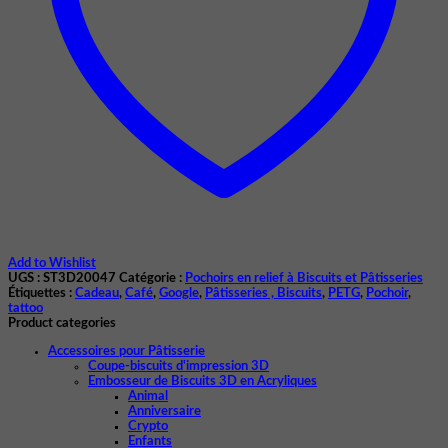
Add to Wishlist
UGS :
ST3D20047
Catégorie :
Pochoirs en relief à Biscuits et Pâtisseries
Étiquettes :
Cadeau
,
Café
,
Google
,
Pâtisseries , Biscuits
,
PETG
,
Pochoir
,
tattoo
Product categories
Accessoires pour Pâtisserie
Coupe-biscuits d'impression 3D
Embosseur de Biscuits 3D en Acryliques
Animal
Anniversaire
Crypto
Enfants