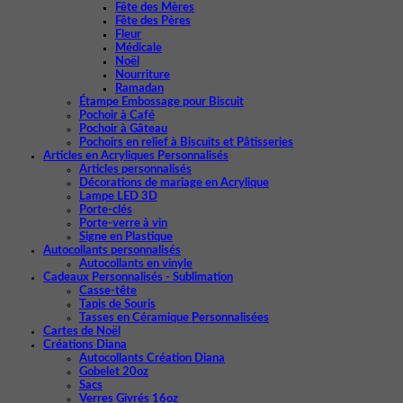
Fête des Mères
Fête des Pères
Fleur
Médicale
Noël
Nourriture
Ramadan
Étampe Embossage pour Biscuit
Pochoir à Café
Pochoir à Gâteau
Pochoirs en relief à Biscuits et Pâtisseries
Articles en Acryliques Personnalisés
Articles personnalisés
Décorations de mariage en Acrylique
Lampe LED 3D
Porte-clés
Porte-verre à vin
Signe en Plastique
Autocollants personnalisés
Autocollants en vinyle
Cadeaux Personnalisés - Sublimation
Casse-tête
Tapis de Souris
Tasses en Céramique Personnalisées
Cartes de Noël
Créations Diana
Autocollants Création Diana
Gobelet 20oz
Sacs
Verres Givrés 16oz