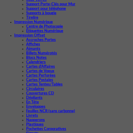
Support Porte-Clés pour Mur
Support pour téléphone
Supports à bougie
Tirelire
Impression Numérique
Centre de Photocopie
Étiquettes Numérique
Impression Offset
Accroches Portes
Affiches
Aimants
Billets Numérotés
Blocs Notes
Calendriers
Cartes d'Affaires
Cartes de Voeux
Cartes Perforées
Cartes Postales
Cartes Tentes/Tables
Circulaires
Couvertures CD
Dépliants
En Tête
Enveloppes
Feuilles NCR (sans carbonne)
Livrets
Napperons
Plastiques
Pochettes Corporatives