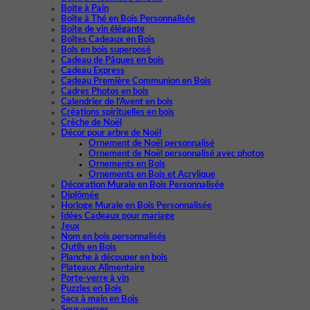
Boite à Pain
Boîte à Thé en Bois Personnalisée
Boîte de vin élégante
Boîtes Cadeaux en Bois
Bols en bois superposé
Cadeau de Pâques en bois
Cadeau Express
Cadeau Première Communion en Bois
Cadres Photos en bois
Calendrier de l'Avent en bois
Créations spirituelles en bois
Crèche de Noël
Décor pour arbre de Noël
Ornement de Noël personnalisé
Ornement de Noël personnalisé avec photos
Ornements en Bois
Ornements en Bois et Acrylique
Décoration Murale en Bois Personnalisée
Diplômée
Horloge Murale en Bois Personnalisée
Idées Cadeaux pour mariage
Jeux
Nom en bois personnalisés
Outils en Bois
Planche à découper en bois
Plateaux Alimentaire
Porte-verre à vin
Puzzles en Bois
Sacs à main en Bois
Sous-verres