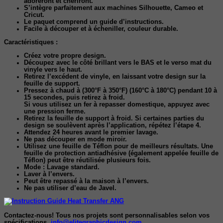
adoreront et chériront.
S’intègre parfaitement aux machines Silhouette, Cameo et
Cricut.
Le paquet comprend un guide d’instructions.
Facile à découper et à écheniller, couleur durable.
Caractéristiques :
Créez votre propre design.
Découpez avec le côté brillant vers le BAS et le verso mat du
vinyle vers le haut.
Retirez l’excédent de vinyle, en laissant votre design sur la
feuille de support.
Pressez à chaud à (300°F à 350°F) (160°C à 180°C) pendant 10 à
15 secondes, puis retirez à froid.
Si vous utilisez un fer à repasser domestique, appuyez avec
une pression ferme.
Retirez la feuille de support à froid. Si certaines parties du
design se soulèvent après l’application, répétez l’étape 4.
Attendez 24 heures avant le premier lavage.
Ne pas découper en mode miroir.
Utilisez une feuille de Téflon pour de meilleurs résultats. Une
feuille de protection antiadhésive (également appelée feuille de
Téflon) peut être réutilisée plusieurs fois.
Mode : Lavage standard.
Laver à l’envers.
Peut être repassé à la maison à l’envers.
Ne pas utiliser d’eau de Javel.
Contactez-nous! Tous nos projets sont personnalisables selon vos
spécifications.
info@elitegraphicdesign.com