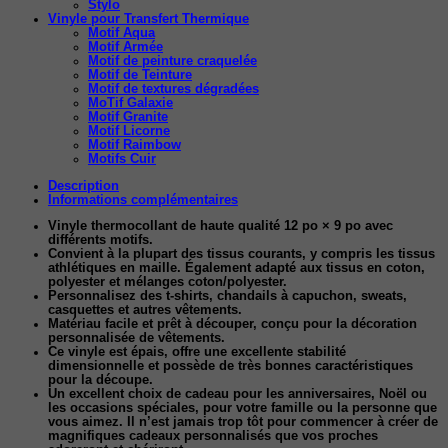
Stylo
Vinyle pour Transfert Thermique
Motif Aqua
Motif Armée
Motif de peinture craquelée
Motif de Teinture
Motif de textures dégradées
MoTif Galaxie
Motif Granite
Motif Licorne
Motif Raimbow
Motifs Cuir
Description
Informations complémentaires
Vinyle thermocollant de haute qualité 12 po × 9 po avec
différents motifs.
Convient à la plupart des tissus courants, y compris les tissus
athlétiques en maille. Également adapté aux tissus en coton,
polyester et mélanges coton/polyester.
Personnalisez des t-shirts, chandails à capuchon, sweats,
casquettes et autres vêtements.
Matériau facile et prêt à découper, conçu pour la décoration
personnalisée de vêtements.
Ce vinyle est épais, offre une excellente stabilité
dimensionnelle et possède de très bonnes caractéristiques
pour la découpe.
Un excellent choix de cadeau pour les anniversaires, Noël ou
les occasions spéciales, pour votre famille ou la personne que
vous aimez. Il n’est jamais trop tôt pour commencer à créer de
magnifiques cadeaux personnalisés que vos proches