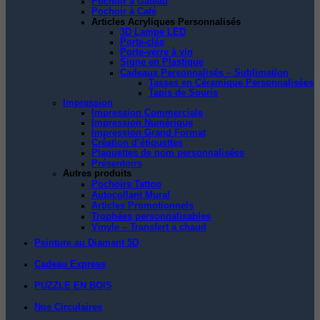
Pochoir à Gâteau
Pochoir à Café
Articles Acryliques Personnalisés
3D Lampe LED
Porte-clés
Porte-verre à vin
Signe en Plastique
Cadeaux Personnalisés – Sublimation
Tasses en Céramique Personnalisées
Tapis de Souris
Impression
Impression Commerciale
Impression Numérique
Impression Grand Format
Création d’étiquettes
Plaquettes de nom personnalisées
Présentoirs
Autres produits
Pochoirs Tattoo
Autocollant Mural
Articles Promotionnels
Trophées personnalisables
Vinyle – Transfert a chaud
Peinture au Diamant 5D
Cadeau Express
PUZZLE EN BOIS
Nos Circulaires