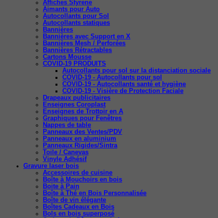
Affiches Styrene
Aimants pour Auto
Autocollants pour Sol
Autocollants statiques
Bannières
Bannières avec Support en X
Bannières Mesh / Perforées
Bannières Rétractables
Cartons Mousse
COVID-19 PRODUITS
Autocollants pour sol sur la distanciation sociale
COVID-19 - Autocollants pour sol
COVID-19 - Autocollants santé et hygiène
COVID-19 - Visière de Protection Faciale
Drapeaux publicitaires
Enseignes Coroplast
Enseignes de Trottoir en A
Graphiques pour Fenêtres
Nappes de table
Panneaux des Ventes/PDV
Panneaux en aluminium
Panneaux Rigides/Sintra
Toile / Canevas
Vinyle Adhésif
Gravure laser bois
Accessoires de cuisine
Boîte à Mouchoirs en bois
Boite à Pain
Boîte à Thé en Bois Personnalisée
Boîte de vin élégante
Boîtes Cadeaux en Bois
Bols en bois superposé