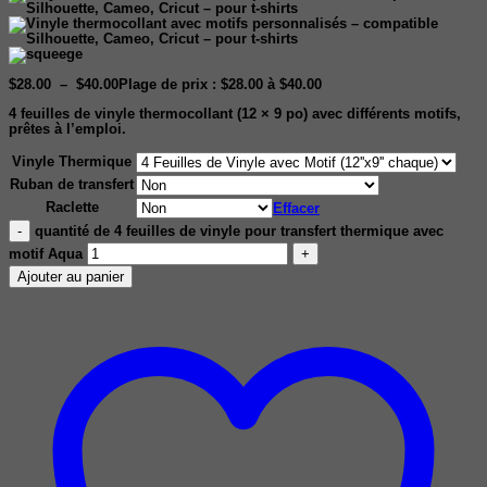
$
28.00
–
$
40.00
Plage de prix : $28.00 à $40.00
4 feuilles de vinyle thermocollant (12 × 9 po) avec différents motifs,
prêtes à l’emploi.
Vinyle Thermique
Ruban de transfert
Raclette
Effacer
quantité de 4 feuilles de vinyle pour transfert thermique avec
motif Aqua
Ajouter au panier