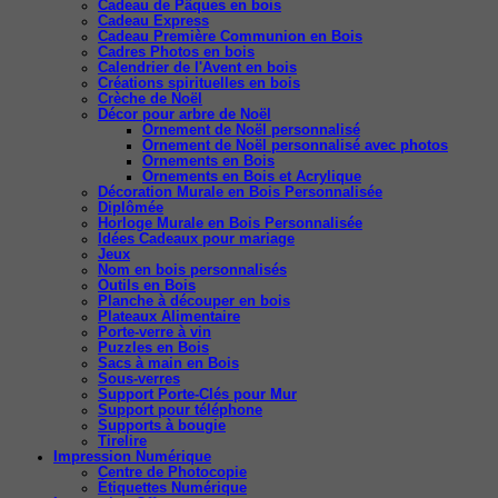
Cadeau de Pâques en bois
Cadeau Express
Cadeau Première Communion en Bois
Cadres Photos en bois
Calendrier de l'Avent en bois
Créations spirituelles en bois
Crèche de Noël
Décor pour arbre de Noël
Ornement de Noël personnalisé
Ornement de Noël personnalisé avec photos
Ornements en Bois
Ornements en Bois et Acrylique
Décoration Murale en Bois Personnalisée
Diplômée
Horloge Murale en Bois Personnalisée
Idées Cadeaux pour mariage
Jeux
Nom en bois personnalisés
Outils en Bois
Planche à découper en bois
Plateaux Alimentaire
Porte-verre à vin
Puzzles en Bois
Sacs à main en Bois
Sous-verres
Support Porte-Clés pour Mur
Support pour téléphone
Supports à bougie
Tirelire
Impression Numérique
Centre de Photocopie
Étiquettes Numérique