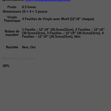
Poids
0.5 livres
Dimensions
10 × 4 × 3 pouce
Vinyle
4 Feuilles de Vinyle avec Motif (12''x9'' chaque)
Thermique
1 Feuille – 12’’x9’’ (30.5cmx23cm), 2 Feuilles – 12’’x9’’
Ruban de
(30.5cmx23cm), 3 Feuilles – 12’’x9’’ (30.5cmx23cm), 4
transfert
Feuilles – 12’’x9’’ (30.5cmx23cm), Non
Raclette
Non, Oui
Produits similaires
-26%