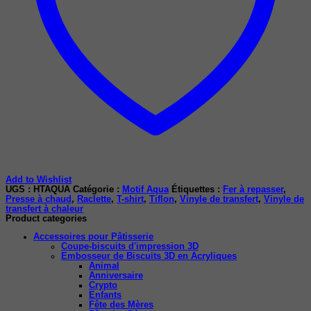
Add to Wishlist
UGS :
HTAQUA
Catégorie :
Motif Aqua
Étiquettes :
Fer à repasser
,
Presse à chaud
,
Raclette
,
T-shirt
,
Tiflon
,
Vinyle de transfert
,
Vinyle de
transfert à chaleur
Product categories
Accessoires pour Pâtisserie
Coupe-biscuits d'impression 3D
Embosseur de Biscuits 3D en Acryliques
Animal
Anniversaire
Crypto
Enfants
Fête des Mères