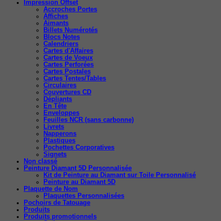
Impression Offset
Accroches Portes
Affiches
Aimants
Billets Numérotés
Blocs Notes
Calendriers
Cartes d'Affaires
Cartes de Voeux
Cartes Perforées
Cartes Postales
Cartes Tentes/Tables
Circulaires
Couvertures CD
Dépliants
En Tête
Enveloppes
Feuilles NCR (sans carbonne)
Livrets
Napperons
Plastiques
Pochettes Corporatives
Signets
Non classé
Peinture Diamant 5D Personnalisée
Kit de Peinture au Diamant sur Toile Personnalisé
Peinture au Diamant 5D
Plaquette de Nom
Plaquettes Personnalisées
Pochoirs de Tatouage
Produits
Produits promotionnels