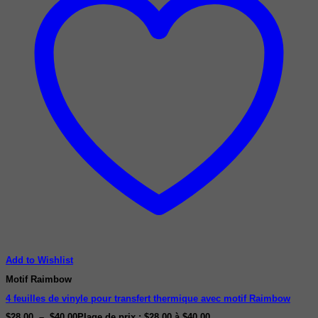
Add to Wishlist
Motif Raimbow
4 feuilles de vinyle pour transfert thermique avec motif Raimbow
$
28.00
–
$
40.00
Plage de prix : $28.00 à $40.00