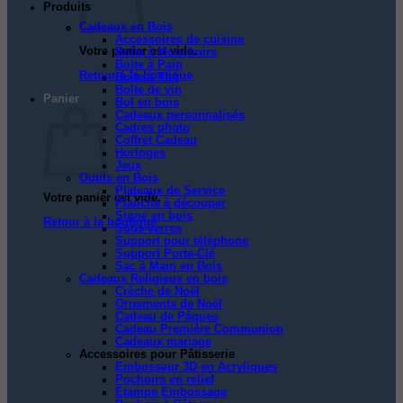
Produits
Cadeaux en Bois
Accessoires de cuisine
Votre panier est vide.
Boîte à Mouchoirs
Boite à Pain
Retour à la boutique
Boîte à Thé
Boîte de vin
Panier
Bol en bois
Cadeaux personnalisés
Cadres photo
Coffret Cadeau
Horloges
Jeux
Outils en Bois
Plateaux de Service
Votre panier est vide.
Planche à découper
Signe en bois
Retour à la boutique
Sous-verres
Support pour téléphone
Support Porte-Clé
Sac à Main en Bois
Cadeaux Religieux en bois
Crèche de Noël
Ornements de Noël
Cadeau de Pâques
Cadeau Première Communion
Cadeaux mariage
Accessoires pour Pâtisserie
Embosseur 3D en Acryliques
Pochoirs en relief
Étampe Embossage