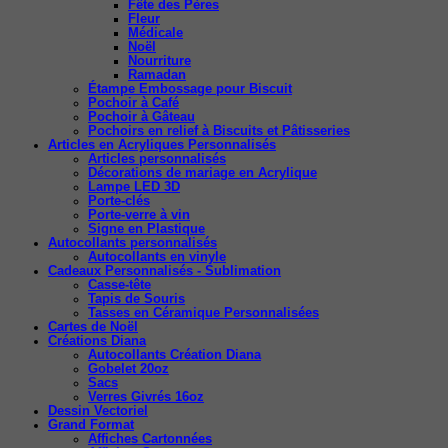
Fête des Pères
Fleur
Médicale
Noël
Nourriture
Ramadan
Étampe Embossage pour Biscuit
Pochoir à Café
Pochoir à Gâteau
Pochoirs en relief à Biscuits et Pâtisseries
Articles en Acryliques Personnalisés
Articles personnalisés
Décorations de mariage en Acrylique
Lampe LED 3D
Porte-clés
Porte-verre à vin
Signe en Plastique
Autocollants personnalisés
Autocollants en vinyle
Cadeaux Personnalisés - Sublimation
Casse-tête
Tapis de Souris
Tasses en Céramique Personnalisées
Cartes de Noël
Créations Diana
Autocollants Création Diana
Gobelet 20oz
Sacs
Verres Givrés 16oz
Dessin Vectoriel
Grand Format
Affiches Cartonnées