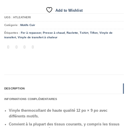
Add to Wishlist
UGS :
HTLEATHERI
Catégorie :
Motifs Cuir
Étiquettes :
Fer à repasser
,
Presse à chaud
,
Raclette
,
T-shirt
,
Tiflon
,
Vinyle de
transfert
,
Vinyle de transfert à chaleur
DESCRIPTION
INFORMATIONS COMPLÉMENTAIRES
Vinyle thermocollant de haute qualité 12 po × 9 po avec
différents motifs.
Convient à la plupart des tissus courants, y compris les tissus