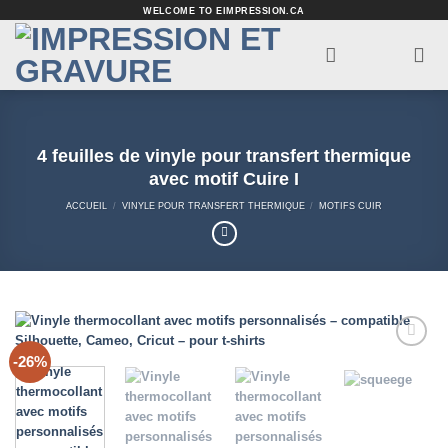
Passer
WELCOME TO EIMPRESSION.CA
au
contenu
4 feuilles de vinyle pour transfert thermique
avec motif Cuire I
ACCUEIL
/
VINYLE POUR TRANSFERT THERMIQUE
/
MOTIFS CUIR
-26%
Add to
Wishlist