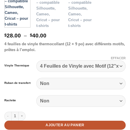
Plage
28.00
–
40.00
$
$
de
4 feuilles de vinyle thermocollant (12 × 9 po) avec différents motifs,
prix :
prêtes à l’emploi.
$28.00
à
EFFACER
$40.00
Vinyle Thermique
Ruban de transfert
Raclette
quantité de 4 feuilles de vinyle pour transfert thermique avec motif Cuire I
AJOUTER AU PANIER