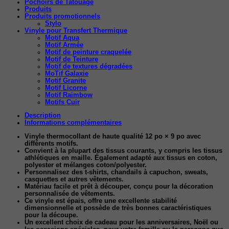
Pochoirs de Tatouage
Produits
Produits promotionnels
Stylo
Vinyle pour Transfert Thermique
Motif Aqua
Motif Armée
Motif de peinture craquelée
Motif de Teinture
Motif de textures dégradées
MoTif Galaxie
Motif Granite
Motif Licorne
Motif Raimbow
Motifs Cuir
Description
Informations complémentaires
Vinyle thermocollant de haute qualité 12 po × 9 po avec
différents motifs.
Convient à la plupart des tissus courants, y compris les tissus
athlétiques en maille. Également adapté aux tissus en coton,
polyester et mélanges coton/polyester.
Personnalisez des t-shirts, chandails à capuchon, sweats,
casquettes et autres vêtements.
Matériau facile et prêt à découper, conçu pour la décoration
personnalisée de vêtements.
Ce vinyle est épais, offre une excellente stabilité
dimensionnelle et possède de très bonnes caractéristiques
pour la découpe.
Un excellent choix de cadeau pour les anniversaires, Noël ou