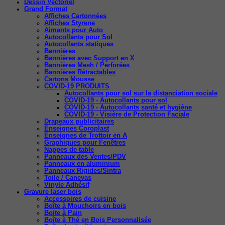
Dessin Vectoriel
Grand Format
Affiches Cartonnées
Affiches Styrene
Aimants pour Auto
Autocollants pour Sol
Autocollants statiques
Bannières
Bannières avec Support en X
Bannières Mesh / Perforées
Bannières Rétractables
Cartons Mousse
COVID-19 PRODUITS
Autocollants pour sol sur la distanciation sociale
COVID-19 - Autocollants pour sol
COVID-19 - Autocollants santé et hygiène
COVID-19 - Visière de Protection Faciale
Drapeaux publicitaires
Enseignes Coroplast
Enseignes de Trottoir en A
Graphiques pour Fenêtres
Nappes de table
Panneaux des Ventes/PDV
Panneaux en aluminium
Panneaux Rigides/Sintra
Toile / Canevas
Vinyle Adhésif
Gravure laser bois
Accessoires de cuisine
Boîte à Mouchoirs en bois
Boite à Pain
Boîte à Thé en Bois Personnalisée