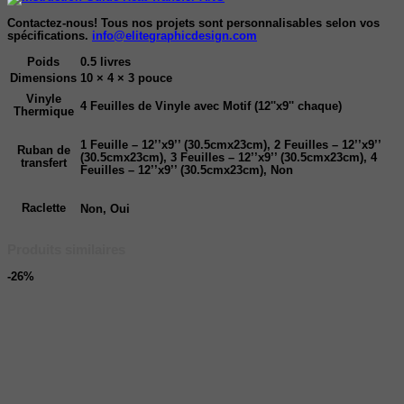
Contactez-nous! Tous nos projets sont personnalisables selon vos
spécifications.
info@elitegraphicdesign.com
Poids
0.5 livres
Dimensions
10 × 4 × 3 pouce
Vinyle
4 Feuilles de Vinyle avec Motif (12''x9'' chaque)
Thermique
1 Feuille – 12’’x9’’ (30.5cmx23cm), 2 Feuilles – 12’’x9’’
Ruban de
(30.5cmx23cm), 3 Feuilles – 12’’x9’’ (30.5cmx23cm), 4
transfert
Feuilles – 12’’x9’’ (30.5cmx23cm), Non
Raclette
Non, Oui
Produits similaires
-26%