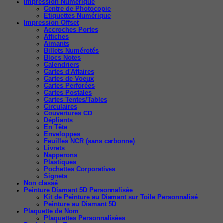
Impression Numérique
Centre de Photocopie
Étiquettes Numérique
Impression Offset
Accroches Portes
Affiches
Aimants
Billets Numérotés
Blocs Notes
Calendriers
Cartes d'Affaires
Cartes de Voeux
Cartes Perforées
Cartes Postales
Cartes Tentes/Tables
Circulaires
Couvertures CD
Dépliants
En Tête
Enveloppes
Feuilles NCR (sans carbonne)
Livrets
Napperons
Plastiques
Pochettes Corporatives
Signets
Non classé
Peinture Diamant 5D Personnalisée
Kit de Peinture au Diamant sur Toile Personnalisé
Peinture au Diamant 5D
Plaquette de Nom
Plaquettes Personnalisées