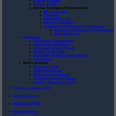
Pochoir à Gâteau
Pochoir à Café
Articles Acryliques Personnalisés
3D Lampe LED
Porte-clés
Porte-verre à vin
Signe en Plastique
Cadeaux Personnalisés – Sublimation
Tasses en Céramique Personnalisées
Tapis de Souris
Impression
Impression Commerciale
Impression Numérique
Impression Grand Format
Création d’étiquettes
Plaquettes de nom personnalisées
Présentoirs
Autres produits
Pochoirs Tattoo
Autocollant Mural
Articles Promotionnels
Trophées personnalisables
Vinyle – Transfert a chaud
Peinture au Diamant 5D
Cadeau Express
PUZZLE EN BOIS
Nos Circulaires