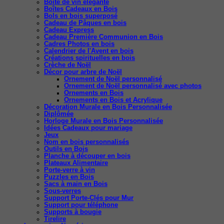
Boîte de vin élégante
Boîtes Cadeaux en Bois
Bols en bois superposé
Cadeau de Pâques en bois
Cadeau Express
Cadeau Première Communion en Bois
Cadres Photos en bois
Calendrier de l'Avent en bois
Créations spirituelles en bois
Crèche de Noël
Décor pour arbre de Noël
Ornement de Noël personnalisé
Ornement de Noël personnalisé avec photos
Ornements en Bois
Ornements en Bois et Acrylique
Décoration Murale en Bois Personnalisée
Diplômée
Horloge Murale en Bois Personnalisée
Idées Cadeaux pour mariage
Jeux
Nom en bois personnalisés
Outils en Bois
Planche à découper en bois
Plateaux Alimentaire
Porte-verre à vin
Puzzles en Bois
Sacs à main en Bois
Sous-verres
Support Porte-Clés pour Mur
Support pour téléphone
Supports à bougie
Tirelire