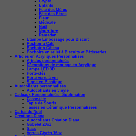
Crypto
Enfants
Fête des Mères
Fête des Pères
Fleur
Médicale
Noël
Nourriture
Ramadan
Étampe Embossage pour Biscuit
Pochoir à Café
Pochoir à Gâteau
Pochoirs en relief à Biscuits et Pâtisseries
Articles en Acryliques Personnalisés
Articles personnalisés
Décorations de mariage en Acrylique
Lampe LED 3D
Porte-clés
Porte-verre à vin
Signe en Plastique
Autocollants personnalisés
Autocollants en vinyle
Cadeaux Personnalisés - Sublimation
Casse-tête
Tapis de Souris
Tasses en Céramique Personnalisées
Cartes de Noël
Créations Diana
Autocollants Création Diana
Gobelet 20oz
Sacs
Verres Givrés 16oz