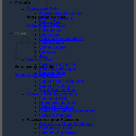
Produits
Cadeaux en Bois
Accessoires de cuisine
Votre panier est vide.
Boîte à Mouchoirs
Boite à Pain
Retour à la boutique
Boîte à Thé
Boîte de vin
Panier
Bol en bois
Cadeaux personnalisés
Cadres photo
Coffret Cadeau
Horloges
Jeux
Outils en Bois
Plateaux de Service
Votre panier est vide.
Planche à découper
Signe en bois
Retour à la boutique
Sous-verres
Support pour téléphone
Support Porte-Clé
Sac à Main en Bois
Cadeaux Religieux en bois
Crèche de Noël
Ornements de Noël
Cadeau de Pâques
Cadeau Première Communion
Cadeaux mariage
Accessoires pour Pâtisserie
Embosseur 3D en Acryliques
Pochoirs en relief
Étampe Embossage