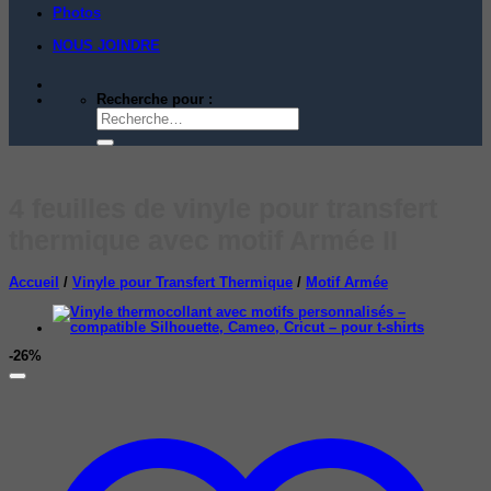
Photos
NOUS JOINDRE
Recherche pour :
4 feuilles de vinyle pour transfert
thermique avec motif Armée II
Accueil
/
Vinyle pour Transfert Thermique
/
Motif Armée
-26%