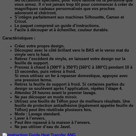
les occasions spéciales, pour votre famille ou la personne que
vous aimez. Il n’est jamais trop tôt pour commencer à créer de
magnifiques cadeaux personnalisés que vos proches
adoreront et chériront.
S’intègre parfaitement aux machines Silhouette, Cameo et
Cricut.
Le paquet comprend un guide d’instructions.
Facile à découper et à écheniller, couleur durable.
Caractéristiques :
Créez votre propre design.
Découpez avec le côté brillant vers le BAS et le verso mat du
vinyle vers le haut.
Retirez l’excédent de vinyle, en laissant votre design sur la
feuille de support.
Pressez à chaud à (300°F à 350°F) (160°C à 180°C) pendant 10 à
15 secondes, puis retirez à froid.
Si vous utilisez un fer à repasser domestique, appuyez avec
une pression ferme.
Retirez la feuille de support à froid. Si certaines parties du
design se soulèvent après l’application, répétez l’étape 4.
Attendez 24 heures avant le premier lavage.
Ne pas découper en mode miroir.
Utilisez une feuille de Téflon pour de meilleurs résultats. Une
feuille de protection antiadhésive (également appelée feuille de
Téflon) peut être réutilisée plusieurs fois.
Mode : Lavage standard.
Laver à l’envers.
Peut être repassé à la maison à l’envers.
Ne pas utiliser d’eau de Javel.