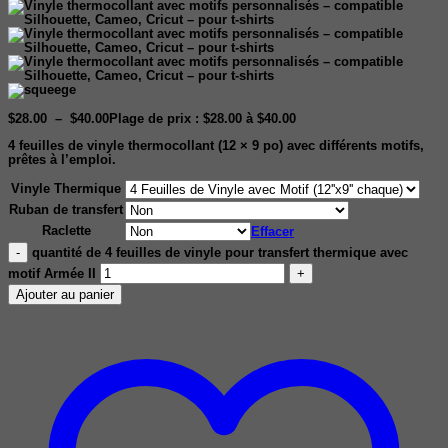
$
28.00
–
$
40.00
Plage de prix : $28.00 à $40.00
4 feuilles de vinyle thermocollant (12 × 9 po) avec différents motifs,
prêtes à l’emploi.
Vinyle Thermique
Ruban de transfert
Raclette
Effacer
quantité de 4 feuilles de vinyle pour transfert thermique avec
motif Armée II
Ajouter au panier