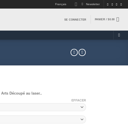
Français
Newsletter
PANIER /
$
0.00
SE CONNECTER
 Arts Découpé au laser..
EFFACER