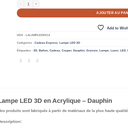
quantité de Lampe LED 3D en Acrylique - Dauphin
AJOUTER AU PAN
Add to Wish
UGS :
LALAMPLED0014
Catégories :
Cadeau Express
,
Lampe LED 3D
Étiquettes :
3D
,
Ballon
,
Cadeau
,
Couper
,
Dauphin
,
Gravure
,
Lampe
,
Laser
,
LED
,
Lampe LED 3D en Acrylique – Dauphin
os produits sont fabriqués à partir de matériaux de la plus haute qualité
escription: