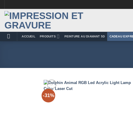
Passer
au
contenu
ACCUEIL
PRODUITS
PEINTURE AU DIAMANT 5D
CADEAU EXPR
-31%
Add 
Wishl