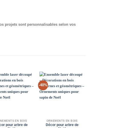
nos projets sont personnalisables selon vos
-40%
-29%
Add to
Add to
Add 
Wishlist
Wishlist
Wishl
NEMENTS EN BOIS
ORNEMENTS EN BOIS
ORNEMENTS EN BOI
cor pour arbre de
Décor pour arbre de
Décor pour arbre d