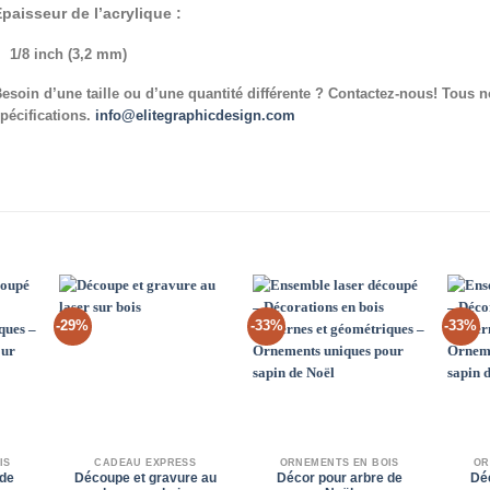
paisseur de l’acrylique :
1/8 inch (3,2 mm)
esoin d’une taille ou d’une quantité différente ? Contactez-nous! Tous 
pécifications.
info@elitegraphicdesign.com
-29%
-33%
-33%
d to
Add to
Add to
hlist
Wishlist
Wishlist
IS
CADEAU EXPRESS
ORNEMENTS EN BOIS
OR
 de
Découpe et gravure au
Décor pour arbre de
Dé