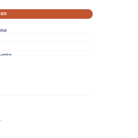
IER
list
Lumière
.