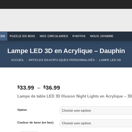
ESS
PUZZLE EN BOIS
NOS CIRCULAIRES
PHOTOS
NOUS JOINDRE
Lampe LED 3D en Acrylique – Dauphin
ACCUEIL
/
ARTICLES EN ACRYLIQUES PERSONNALISÉS
/
LAMPE LED 3D
Plage
$
33.99
–
$
36.99
de
to
Lampe de table LED 3D Illusion Night Lights en Acrylique – 3D
prix :
ist
$33.99
à
Option
$36.99
Couleur de base (en bas)