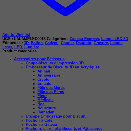
Add to Wishlist
UGS :
LALAMPLED0013
Catégories :
Cadeau Express
,
Lampe LED 3D
Étiquettes :
3D
,
Ballon
,
Cadeau
,
Couper
,
Dauphin
,
Gravure
,
Lampe
,
Laser
,
LED
,
Lumière
Product categories
Accessoires pour Pâtisserie
Coupe-biscuits d'impression 3D
Embosseur de Biscuits 3D en Acryliques
Animal
Anniversaire
Crypto
Enfants
Fête des Mères
Fête des Pères
Fleur
Médicale
Noël
Nourriture
Ramadan
Étampe Embossage pour Biscuit
Pochoir à Café
Pochoir à Gâteau
Pochoirs en relief à Biscuits et Pâtisseries