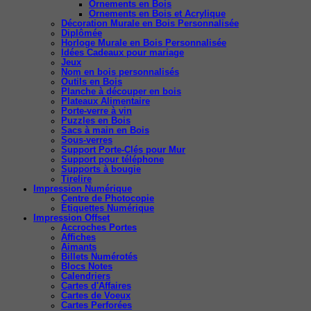
Ornements en Bois
Ornements en Bois et Acrylique
Décoration Murale en Bois Personnalisée
Diplômée
Horloge Murale en Bois Personnalisée
Idées Cadeaux pour mariage
Jeux
Nom en bois personnalisés
Outils en Bois
Planche à découper en bois
Plateaux Alimentaire
Porte-verre à vin
Puzzles en Bois
Sacs à main en Bois
Sous-verres
Support Porte-Clés pour Mur
Support pour téléphone
Supports à bougie
Tirelire
Impression Numérique
Centre de Photocopie
Étiquettes Numérique
Impression Offset
Accroches Portes
Affiches
Aimants
Billets Numérotés
Blocs Notes
Calendriers
Cartes d'Affaires
Cartes de Voeux
Cartes Perforées