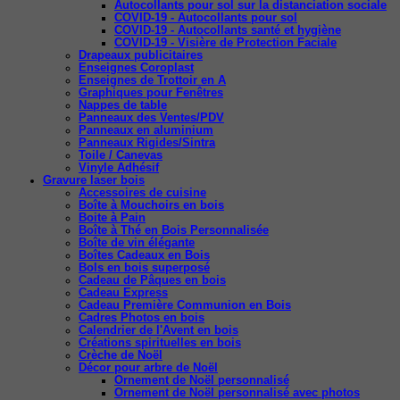
Autocollants pour sol sur la distanciation sociale
COVID-19 - Autocollants pour sol
COVID-19 - Autocollants santé et hygiène
COVID-19 - Visière de Protection Faciale
Drapeaux publicitaires
Enseignes Coroplast
Enseignes de Trottoir en A
Graphiques pour Fenêtres
Nappes de table
Panneaux des Ventes/PDV
Panneaux en aluminium
Panneaux Rigides/Sintra
Toile / Canevas
Vinyle Adhésif
Gravure laser bois
Accessoires de cuisine
Boîte à Mouchoirs en bois
Boite à Pain
Boîte à Thé en Bois Personnalisée
Boîte de vin élégante
Boîtes Cadeaux en Bois
Bols en bois superposé
Cadeau de Pâques en bois
Cadeau Express
Cadeau Première Communion en Bois
Cadres Photos en bois
Calendrier de l'Avent en bois
Créations spirituelles en bois
Crèche de Noël
Décor pour arbre de Noël
Ornement de Noël personnalisé
Ornement de Noël personnalisé avec photos