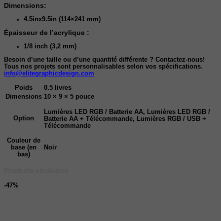
Dimensions:
4.5inx9.5in (114×241 mm)
Épaisseur de l’acrylique :
1/8 inch (3,2 mm)
Besoin d’une taille ou d’une quantité différente ? Contactez-nous!
Tous nos projets sont personnalisables selon vos spécifications.
info@elitegraphicdesign.com
Poids
0.5 livres
Dimensions
10 × 9 × 5 pouce
Lumières LED RGB / Batterie AA, Lumières LED RGB /
Option
Batterie AA + Télécommande, Lumières RGB / USB +
Télécommande
Couleur de
Noir
base (en
bas)
Produits similaires
-47%