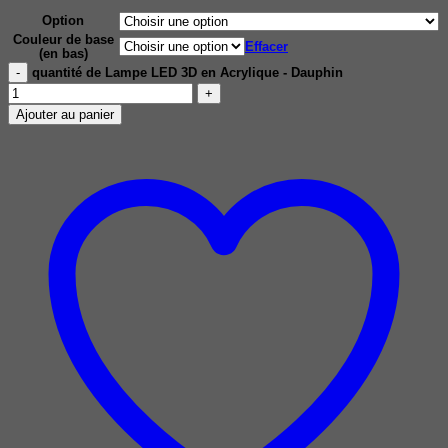
Option
Couleur de base
Effacer
(en bas)
quantité de Lampe LED 3D en Acrylique - Dauphin
Ajouter au panier