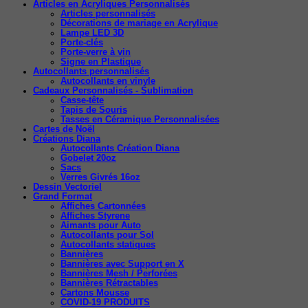
Articles en Acryliques Personnalisés
Articles personnalisés
Décorations de mariage en Acrylique
Lampe LED 3D
Porte-clés
Porte-verre à vin
Signe en Plastique
Autocollants personnalisés
Autocollants en vinyle
Cadeaux Personnalisés - Sublimation
Casse-tête
Tapis de Souris
Tasses en Céramique Personnalisées
Cartes de Noël
Créations Diana
Autocollants Création Diana
Gobelet 20oz
Sacs
Verres Givrés 16oz
Dessin Vectoriel
Grand Format
Affiches Cartonnées
Affiches Styrene
Aimants pour Auto
Autocollants pour Sol
Autocollants statiques
Bannières
Bannières avec Support en X
Bannières Mesh / Perforées
Bannières Rétractables
Cartons Mousse
COVID-19 PRODUITS