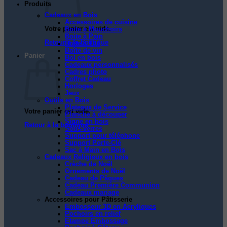
Produits
Cadeaux en Bois
Accessoires de cuisine
Votre panier est vide.
Boîte à Mouchoirs
Boite à Pain
Retour à la boutique
Boîte à Thé
Boîte de vin
Panier
Bol en bois
Cadeaux personnalisés
Cadres photo
Coffret Cadeau
Horloges
Jeux
Outils en Bois
Plateaux de Service
Votre panier est vide.
Planche à découper
Signe en bois
Retour à la boutique
Sous-verres
Support pour téléphone
Support Porte-Clé
Sac à Main en Bois
Cadeaux Religieux en bois
Crèche de Noël
Ornements de Noël
Cadeau de Pâques
Cadeau Première Communion
Cadeaux mariage
Accessoires pour Pâtisserie
Embosseur 3D en Acryliques
Pochoirs en relief
Étampe Embossage