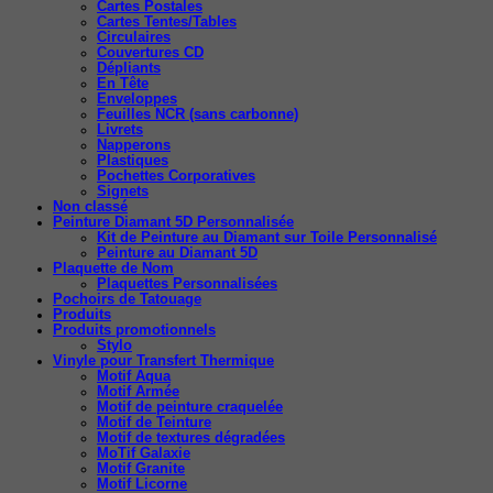
Cartes Postales
Cartes Tentes/Tables
Circulaires
Couvertures CD
Dépliants
En Tête
Enveloppes
Feuilles NCR (sans carbonne)
Livrets
Napperons
Plastiques
Pochettes Corporatives
Signets
Non classé
Peinture Diamant 5D Personnalisée
Kit de Peinture au Diamant sur Toile Personnalisé
Peinture au Diamant 5D
Plaquette de Nom
Plaquettes Personnalisées
Pochoirs de Tatouage
Produits
Produits promotionnels
Stylo
Vinyle pour Transfert Thermique
Motif Aqua
Motif Armée
Motif de peinture craquelée
Motif de Teinture
Motif de textures dégradées
MoTif Galaxie
Motif Granite
Motif Licorne